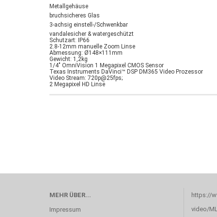
Metallgehäuse
bruchsicheres Glas
3-achsig einstell-/Schwenkbar
vandalesicher & watergeschützt
Schutzart: IP66
2.8‐12mm manuelle Zoom Linse
Abmessung: Ø148×111mm
Gewicht: 1,2kg
1/4" OmniVision 1 Megapixel CMOS Sensor
Texas Instruments DaVinci™ DSP DM365 Video Prozessor
Video Stream: 720p@25fps;
2 Megapixel HD Linse
MEHR ÜBER...
https://
video/M
Impressum