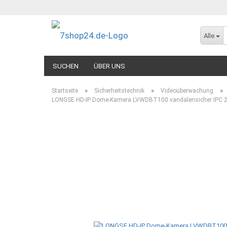
Alle
SUCHEN
ÜBER UNS
»
»
»
Startseite
Sicherheitstechnik
Videoüberwachung
LONGSE HD-IP Dome-Kamera LVWDBT100 vandalensicher IPC 2,