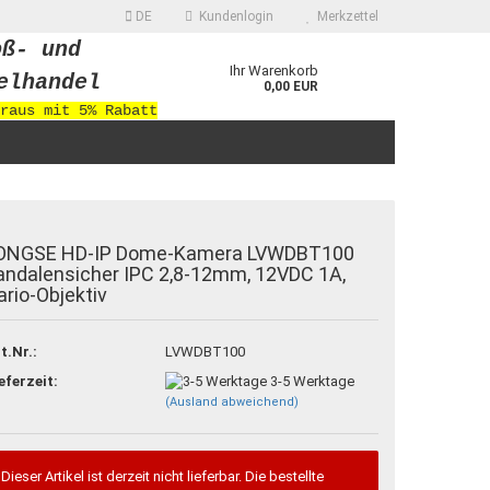
DE
Kundenlogin
Merkzettel
oß- und
Ihr Warenkorb
elhandel
0,00 EUR
raus mit 5% Rabatt
ONGSE HD-IP Dome-Kamera LVWDBT100
andalensicher IPC 2,8-12mm, 12VDC 1A,
ario-Objektiv
 erstellen
ort vergessen?
t.Nr.:
LVWDBT100
eferzeit:
3-5 Werktage
(Ausland abweichend)
Dieser Artikel ist derzeit nicht lieferbar. Die bestellte