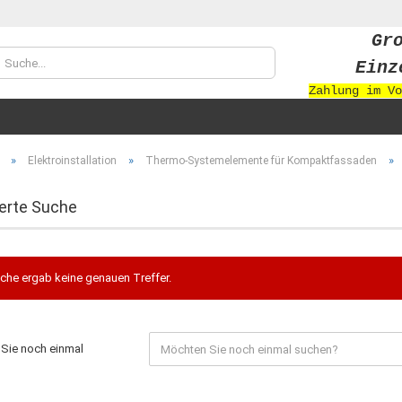
Gr
Sprache auswählen
Einz
Zahlung im Vo
Währung auswählen
»
»
»
Elektroinstallation
Thermo-Systemelemente für Kompaktfassaden
erte Suche
Konto
che ergab keine genauen Treffer.
Passw
Sie noch einmal