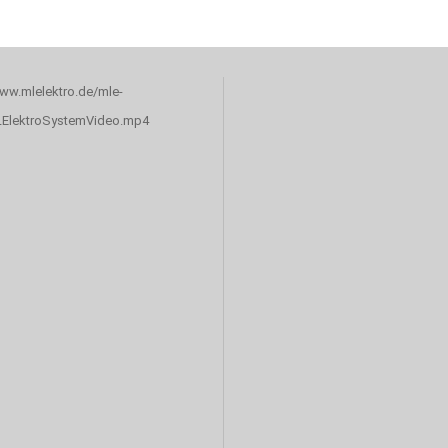
www.mlelektro.de/mle-
LElektroSystemVideo.mp4