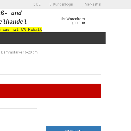
DE
Kundenlogin
Merkzettel
oß- und
Ihr Warenkorb
elhandel
0,00 EUR
raus mit 5% Rabatt
Dämmstärke 16-20 cm
 erstellen
ort vergessen?