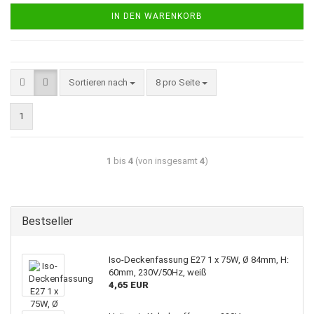
IN DEN WARENKORB
Sortieren nach
8 pro Seite
1
1
bis
4
(von insgesamt
4
)
Bestseller
Iso-Deckenfassung E27 1 x 75W, Ø 84mm, H:
60mm, 230V/50Hz, weiß
4,65 EUR