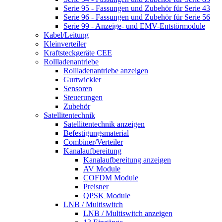
Serie 95 - Fassungen und Zubehör für Serie 43
Serie 96 - Fassungen und Zubehör für Serie 56
Serie 99 - Anzeige- und EMV-Entstörmodule
Kabel/Leitung
Kleinverteiler
Kraftsteckgeräte CEE
Rollladenantriebe
Rollladenantriebe anzeigen
Gurtwickler
Sensoren
Steuerungen
Zubehör
Satellitentechnik
Satellitentechnik anzeigen
Befestigungsmaterial
Combiner/Verteiler
Kanalaufbereitung
Kanalaufbereitung anzeigen
AV Module
COFDM Module
Preisner
QPSK Module
LNB / Multiswitch
LNB / Multiswitch anzeigen