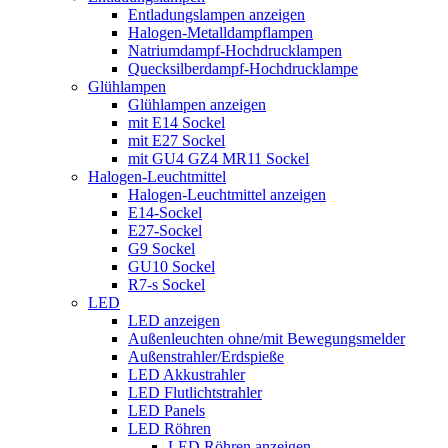
Entladungslampen anzeigen
Halogen-Metalldampflampen
Natriumdampf-Hochdrucklampen
Quecksilberdampf-Hochdrucklampe
Glühlampen
Glühlampen anzeigen
mit E14 Sockel
mit E27 Sockel
mit GU4 GZ4 MR11 Sockel
Halogen-Leuchtmittel
Halogen-Leuchtmittel anzeigen
E14-Sockel
E27-Sockel
G9 Sockel
GU10 Sockel
R7-s Sockel
LED
LED anzeigen
Außenleuchten ohne/mit Bewegungsmelder
Außenstrahler/Erdspieße
LED Akkustrahler
LED Flutlichtstrahler
LED Panels
LED Röhren
LED Röhren anzeigen