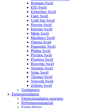
Bomann Swirl
EIO Swirl
Elektrolux Swirl
Fakir Swirl
Gold Star Swirl
Hoover Swirl
Kärcher Swirl
Miele Swirl
Moulinex Swirl
Omega Swirl
Panasonic Swirl
Philips Swirl
Privileg Swirl
Progress Swirl
Rowenta Swirl
Siemens Swirl
Solac Swirl
Thomas Swirl
Vorwerk Swirl
Zellmer Swirl
Ventilatoren
Elektroinstallation
Elektroinstallation anzeigen
Befestigungsmaterial
Finder-Relais