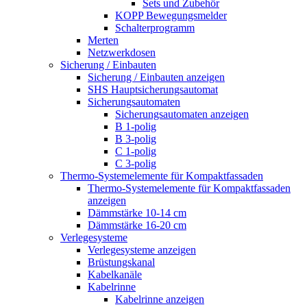
Sets und Zubehör
KOPP Bewegungsmelder
Schalterprogramm
Merten
Netzwerkdosen
Sicherung / Einbauten
Sicherung / Einbauten anzeigen
SHS Hauptsicherungsautomat
Sicherungsautomaten
Sicherungsautomaten anzeigen
B 1-polig
B 3-polig
C 1-polig
C 3-polig
Thermo-Systemelemente für Kompaktfassaden
Thermo-Systemelemente für Kompaktfassaden
anzeigen
Dämmstärke 10-14 cm
Dämmstärke 16-20 cm
Verlegesysteme
Verlegesysteme anzeigen
Brüstungskanal
Kabelkanäle
Kabelrinne
Kabelrinne anzeigen