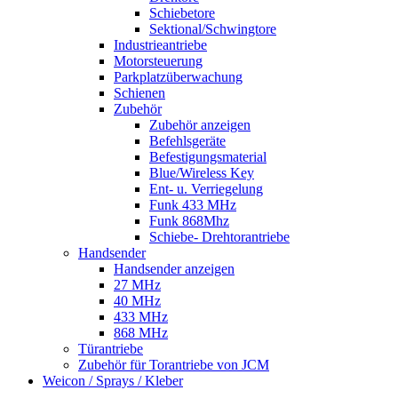
Schiebetore
Sektional/Schwingtore
Industrieantriebe
Motorsteuerung
Parkplatzüberwachung
Schienen
Zubehör
Zubehör anzeigen
Befehlsgeräte
Befestigungsmaterial
Blue/Wireless Key
Ent- u. Verriegelung
Funk 433 MHz
Funk 868Mhz
Schiebe- Drehtorantriebe
Handsender
Handsender anzeigen
27 MHz
40 MHz
433 MHz
868 MHz
Türantriebe
Zubehör für Torantriebe von JCM
Weicon / Sprays / Kleber