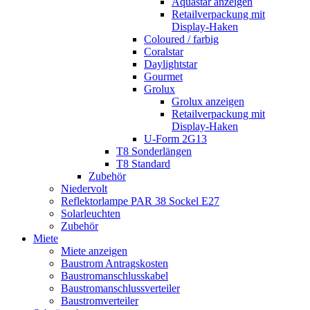
Aquastar anzeigen
Retailverpackung mit
Display-Haken
Coloured / farbig
Coralstar
Daylightstar
Gourmet
Grolux
Grolux anzeigen
Retailverpackung mit
Display-Haken
U-Form 2G13
T8 Sonderlängen
T8 Standard
Zubehör
Niedervolt
Reflektorlampe PAR 38 Sockel E27
Solarleuchten
Zubehör
Miete
Miete anzeigen
Baustrom Antragskosten
Baustromanschlusskabel
Baustromanschlussverteiler
Baustromverteiler