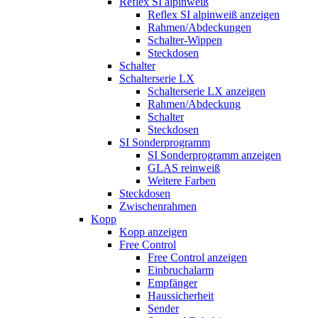
Reflex SI alpinweiß
Reflex SI alpinweiß anzeigen
Rahmen/Abdeckungen
Schalter-Wippen
Steckdosen
Schalter
Schalterserie LX
Schalterserie LX anzeigen
Rahmen/Abdeckung
Schalter
Steckdosen
SI Sonderprogramm
SI Sonderprogramm anzeigen
GLAS reinweiß
Weitere Farben
Steckdosen
Zwischenrahmen
Kopp
Kopp anzeigen
Free Control
Free Control anzeigen
Einbruchalarm
Empfänger
Haussicherheit
Sender