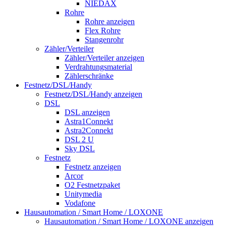
NIEDAX
Rohre
Rohre anzeigen
Flex Rohre
Stangenrohr
Zähler/Verteiler
Zähler/Verteiler anzeigen
Verdrahtungsmaterial
Zählerschränke
Festnetz/DSL/Handy
Festnetz/DSL/Handy anzeigen
DSL
DSL anzeigen
Astra1Connekt
Astra2Connekt
DSL 2 U
Sky DSL
Festnetz
Festnetz anzeigen
Arcor
O2 Festnetzpaket
Unitymedia
Vodafone
Hausautomation / Smart Home / LOXONE
Hausautomation / Smart Home / LOXONE anzeigen