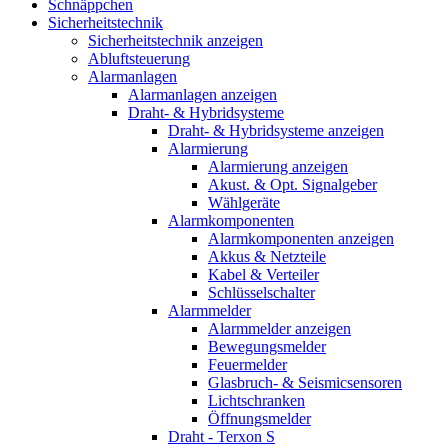
Schnäppchen
Sicherheitstechnik
Sicherheitstechnik anzeigen
Abluftsteuerung
Alarmanlagen
Alarmanlagen anzeigen
Draht- & Hybridsysteme
Draht- & Hybridsysteme anzeigen
Alarmierung
Alarmierung anzeigen
Akust. & Opt. Signalgeber
Wählgeräte
Alarmkomponenten
Alarmkomponenten anzeigen
Akkus & Netzteile
Kabel & Verteiler
Schlüsselschalter
Alarmmelder
Alarmmelder anzeigen
Bewegungsmelder
Feuermelder
Glasbruch- & Seismicsensoren
Lichtschranken
Öffnungsmelder
Draht - Terxon S