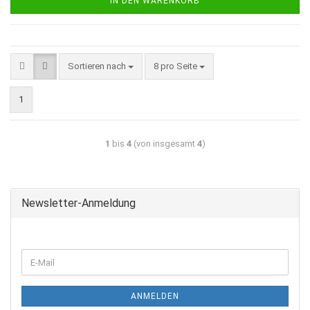
IN DEN WARENKORB
Sortieren nach
8 pro Seite
1
1
bis
4
(von insgesamt
4
)
Newsletter-Anmeldung
ANMELDEN