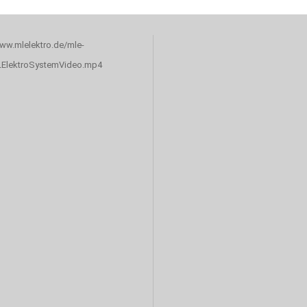
www.mlelektro.de/mle-
LElektroSystemVideo.mp4