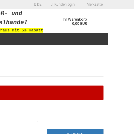
DE
Kundenlogin
Merkzettel
oß- und
Ihr Warenkorb
elhandel
0,00 EUR
raus mit 5% Rabatt
 erstellen
ort vergessen?