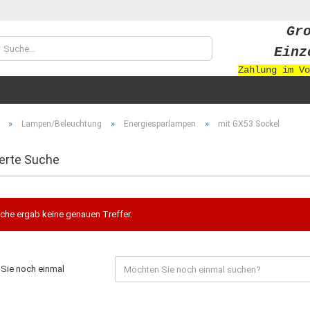
Gr
Sprache auswählen
Einz
Zahlung im Vo
Währung auswählen
»
»
»
Lampen/Beleuchtung
Energiesparlampen
mit GX53 Sockel
erte Suche
Konto
che ergab keine genauen Treffer.
Passw
Sie noch einmal