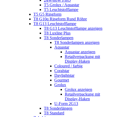
24W-80W FHO
T5 Grolux / Aquastar
T5 Leuchtstofflampe
T5 G5 Ringform
T8 G10q Ringform Rund Röhre
T8 G13 Leuchtstofflampe
T8 G13 Leuchtstofflampe anzeigen
T8 Luxline Plus
T8 Sonderlampen
T8 Sonderlampen anzeigen
Aquastar
Aquastar anzeigen
Retailverpackung mit
Display-Haken
Coloured / farbig
Coralstar
Daylightstar
Gourmet
Grolux
Grolux anzeigen
Retailverpackung mit
Display-Haken
U-Form 2G13
T8 Sonderlängen
T8 Standard