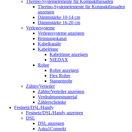
Thermo-Systemelemente für Kompaktfassaden
Thermo-Systemelemente für Kompaktfassaden
anzeigen
Dämmstärke 10-14 cm
Dämmstärke 16-20 cm
Verlegesysteme
Verlegesysteme anzeigen
Brüstungskanal
Kabelkanäle
Kabelrinne
Kabelrinne anzeigen
NIEDAX
Rohre
Rohre anzeigen
Flex Rohre
Stangenrohr
Zähler/Verteiler
Zähler/Verteiler anzeigen
Verdrahtungsmaterial
Zählerschränke
Festnetz/DSL/Handy
Festnetz/DSL/Handy anzeigen
DSL
DSL anzeigen
Astra1Connekt