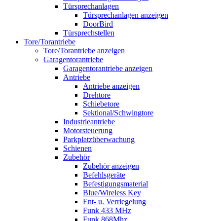
Türsprechanlagen
Türsprechanlagen anzeigen
DoorBird
Türsprechstellen
Tore/Torantriebe
Tore/Torantriebe anzeigen
Garagentorantriebe
Garagentorantriebe anzeigen
Antriebe
Antriebe anzeigen
Drehtore
Schiebetore
Sektional/Schwingtore
Industrieantriebe
Motorsteuerung
Parkplatzüberwachung
Schienen
Zubehör
Zubehör anzeigen
Befehlsgeräte
Befestigungsmaterial
Blue/Wireless Key
Ent- u. Verriegelung
Funk 433 MHz
Funk 868Mhz