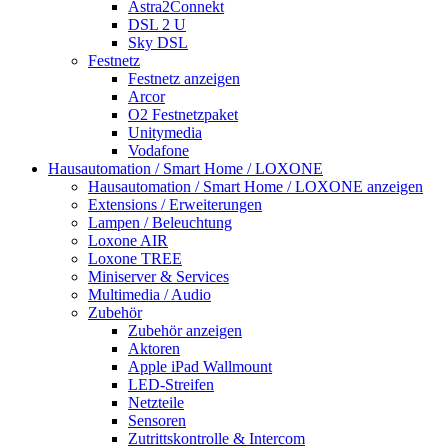
Astra2Connekt
DSL 2 U
Sky DSL
Festnetz
Festnetz anzeigen
Arcor
O2 Festnetzpaket
Unitymedia
Vodafone
Hausautomation / Smart Home / LOXONE
Hausautomation / Smart Home / LOXONE anzeigen
Extensions / Erweiterungen
Lampen / Beleuchtung
Loxone AIR
Loxone TREE
Miniserver & Services
Multimedia / Audio
Zubehör
Zubehör anzeigen
Aktoren
Apple iPad Wallmount
LED-Streifen
Netzteile
Sensoren
Zutrittskontrolle & Intercom