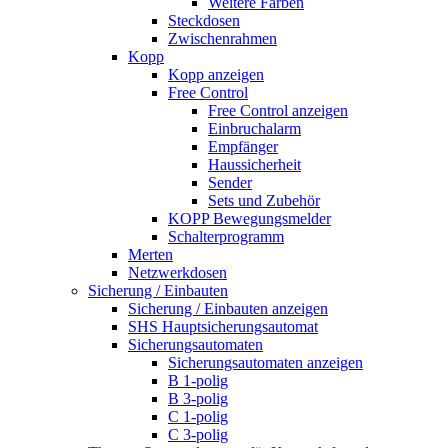
Weitere Farben
Steckdosen
Zwischenrahmen
Kopp
Kopp anzeigen
Free Control
Free Control anzeigen
Einbruchalarm
Empfänger
Haussicherheit
Sender
Sets und Zubehör
KOPP Bewegungsmelder
Schalterprogramm
Merten
Netzwerkdosen
Sicherung / Einbauten
Sicherung / Einbauten anzeigen
SHS Hauptsicherungsautomat
Sicherungsautomaten
Sicherungsautomaten anzeigen
B 1-polig
B 3-polig
C 1-polig
C 3-polig