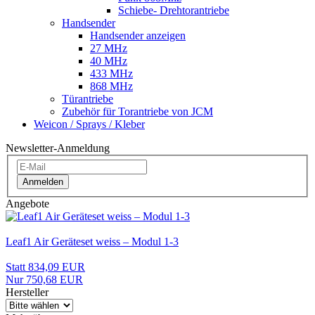
Schiebe- Drehtorantriebe
Handsender
Handsender anzeigen
27 MHz
40 MHz
433 MHz
868 MHz
Türantriebe
Zubehör für Torantriebe von JCM
Weicon / Sprays / Kleber
Newsletter-Anmeldung
Anmelden
Angebote
Leaf1 Air Geräteset weiss – Modul 1-3
Statt 834,09 EUR
Nur 750,68 EUR
Hersteller