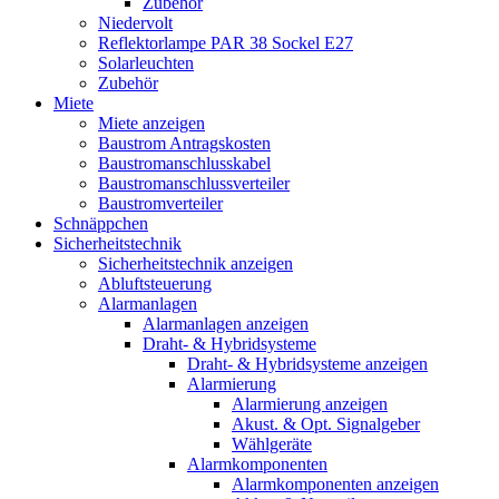
Zubehör
Niedervolt
Reflektorlampe PAR 38 Sockel E27
Solarleuchten
Zubehör
Miete
Miete anzeigen
Baustrom Antragskosten
Baustromanschlusskabel
Baustromanschlussverteiler
Baustromverteiler
Schnäppchen
Sicherheitstechnik
Sicherheitstechnik anzeigen
Abluftsteuerung
Alarmanlagen
Alarmanlagen anzeigen
Draht- & Hybridsysteme
Draht- & Hybridsysteme anzeigen
Alarmierung
Alarmierung anzeigen
Akust. & Opt. Signalgeber
Wählgeräte
Alarmkomponenten
Alarmkomponenten anzeigen