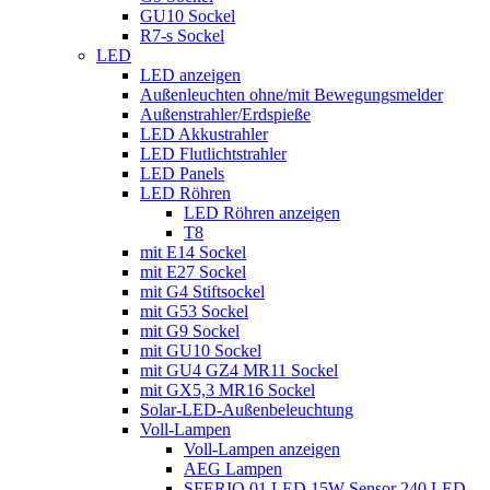
GU10 Sockel
R7-s Sockel
LED
LED anzeigen
Außenleuchten ohne/mit Bewegungsmelder
Außenstrahler/Erdspieße
LED Akkustrahler
LED Flutlichtstrahler
LED Panels
LED Röhren
LED Röhren anzeigen
T8
mit E14 Sockel
mit E27 Sockel
mit G4 Stiftsockel
mit G53 Sockel
mit G9 Sockel
mit GU10 Sockel
mit GU4 GZ4 MR11 Sockel
mit GX5,3 MR16 Sockel
Solar-LED-Außenbeleuchtung
Voll-Lampen
Voll-Lampen anzeigen
AEG Lampen
SFERIQ 01 LED 15W Sensor 240 LED