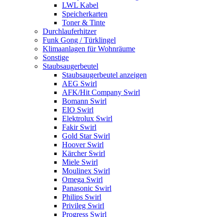
LWL Kabel
Speicherkarten
Toner & Tinte
Durchlauferhitzer
Funk Gong / Türklingel
Klimaanlagen für Wohnräume
Sonstige
Staubsaugerbeutel
Staubsaugerbeutel anzeigen
AEG Swirl
AFK/Hit Company Swirl
Bomann Swirl
EIO Swirl
Elektrolux Swirl
Fakir Swirl
Gold Star Swirl
Hoover Swirl
Kärcher Swirl
Miele Swirl
Moulinex Swirl
Omega Swirl
Panasonic Swirl
Philips Swirl
Privileg Swirl
Progress Swirl