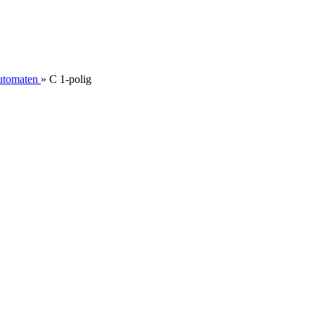
utomaten
»
C 1-polig