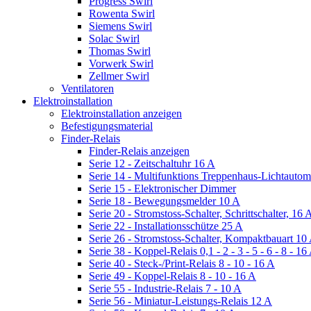
Progress Swirl
Rowenta Swirl
Siemens Swirl
Solac Swirl
Thomas Swirl
Vorwerk Swirl
Zellmer Swirl
Ventilatoren
Elektroinstallation
Elektroinstallation anzeigen
Befestigungsmaterial
Finder-Relais
Finder-Relais anzeigen
Serie 12 - Zeitschaltuhr 16 A
Serie 14 - Multifunktions Treppenhaus-Lichtautom
Serie 15 - Elektronischer Dimmer
Serie 18 - Bewegungsmelder 10 A
Serie 20 - Stromstoss-Schalter, Schrittschalter, 16 
Serie 22 - Installationsschütze 25 A
Serie 26 - Stromstoss-Schalter, Kompaktbauart 10
Serie 38 - Koppel-Relais 0,1 - 2 - 3 - 5 - 6 - 8 - 16
Serie 40 - Steck-/Print-Relais 8 - 10 - 16 A
Serie 49 - Koppel-Relais 8 - 10 - 16 A
Serie 55 - Industrie-Relais 7 - 10 A
Serie 56 - Miniatur-Leistungs-Relais 12 A