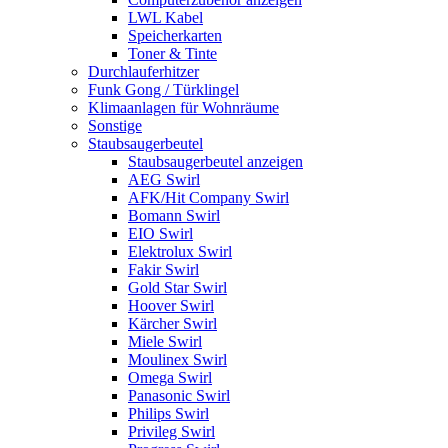
LWL Kabel
Speicherkarten
Toner & Tinte
Durchlauferhitzer
Funk Gong / Türklingel
Klimaanlagen für Wohnräume
Sonstige
Staubsaugerbeutel
Staubsaugerbeutel anzeigen
AEG Swirl
AFK/Hit Company Swirl
Bomann Swirl
EIO Swirl
Elektrolux Swirl
Fakir Swirl
Gold Star Swirl
Hoover Swirl
Kärcher Swirl
Miele Swirl
Moulinex Swirl
Omega Swirl
Panasonic Swirl
Philips Swirl
Privileg Swirl