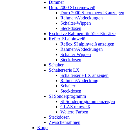
Dimmer
Duro 2000 SI cremeweiß
Duro 2000 SI cremeweiß anzeigen
Rahmen/Abdeckungen
Schalter-Wippen
Steckdosen
Exclusive Rahmen für 55er Einsätze
Reflex SI alpinweiß
Reflex SI alpinweiß anzeigen
Rahmen/Abdeckungen
Schalter-Wippen
Steckdosen
Schalter
Schalterserie LX
Schalterserie LX anzeigen
Rahmen/Abdeckung
Schalter
Steckdosen
SI Sonderprogramm
SI Sonderprogramm anzeigen
GLAS reinweiß
Weitere Farben
Steckdosen
Zwischenrahmen
Kopp