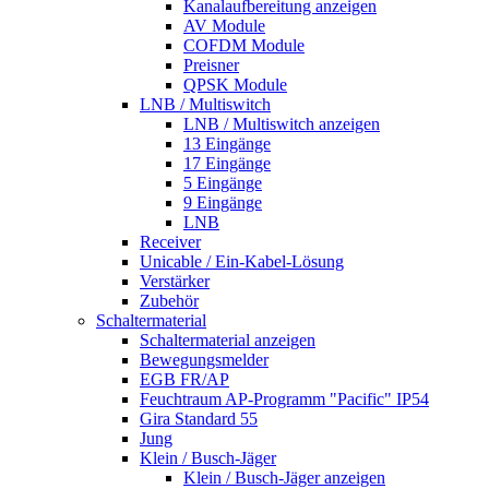
Kanalaufbereitung anzeigen
AV Module
COFDM Module
Preisner
QPSK Module
LNB / Multiswitch
LNB / Multiswitch anzeigen
13 Eingänge
17 Eingänge
5 Eingänge
9 Eingänge
LNB
Receiver
Unicable / Ein-Kabel-Lösung
Verstärker
Zubehör
Schaltermaterial
Schaltermaterial anzeigen
Bewegungsmelder
EGB FR/AP
Feuchtraum AP-Programm "Pacific" IP54
Gira Standard 55
Jung
Klein / Busch-Jäger
Klein / Busch-Jäger anzeigen