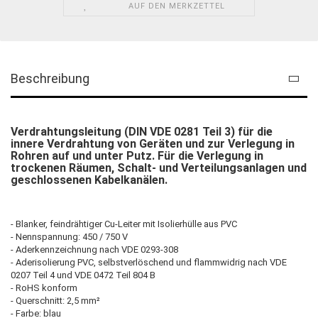
AUF DEN MERKZETTEL
Beschreibung
Verdrahtungsleitung (DIN VDE 0281 Teil 3) für die
innere Verdrahtung von Geräten und zur Verlegung in
Rohren auf und unter Putz. Für die Verlegung in
trockenen Räumen, Schalt- und Verteilungsanlagen und
geschlossenen Kabelkanälen.
- Blanker, feindrähtiger Cu-Leiter mit Isolierhülle aus PVC
- Nennspannung: 450 / 750 V
- Aderkennzeichnung nach VDE 0293-308
- Aderisolierung PVC, selbstverlöschend und flammwidrig nach VDE
0207 Teil 4 und VDE 0472 Teil 804 B
- RoHS konform
- Querschnitt: 2,5 mm²
- Farbe: blau