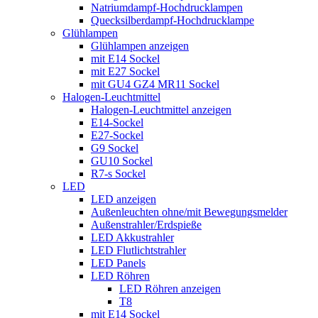
Natriumdampf-Hochdrucklampen
Quecksilberdampf-Hochdrucklampe
Glühlampen
Glühlampen anzeigen
mit E14 Sockel
mit E27 Sockel
mit GU4 GZ4 MR11 Sockel
Halogen-Leuchtmittel
Halogen-Leuchtmittel anzeigen
E14-Sockel
E27-Sockel
G9 Sockel
GU10 Sockel
R7-s Sockel
LED
LED anzeigen
Außenleuchten ohne/mit Bewegungsmelder
Außenstrahler/Erdspieße
LED Akkustrahler
LED Flutlichtstrahler
LED Panels
LED Röhren
LED Röhren anzeigen
T8
mit E14 Sockel