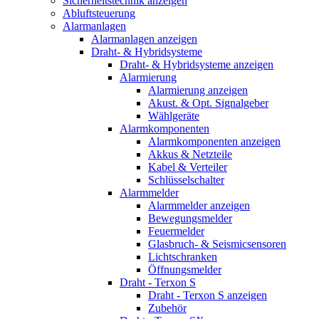
Sicherheitstechnik anzeigen
Abluftsteuerung
Alarmanlagen
Alarmanlagen anzeigen
Draht- & Hybridsysteme
Draht- & Hybridsysteme anzeigen
Alarmierung
Alarmierung anzeigen
Akust. & Opt. Signalgeber
Wählgeräte
Alarmkomponenten
Alarmkomponenten anzeigen
Akkus & Netzteile
Kabel & Verteiler
Schlüsselschalter
Alarmmelder
Alarmmelder anzeigen
Bewegungsmelder
Feuermelder
Glasbruch- & Seismicsensoren
Lichtschranken
Öffnungsmelder
Draht - Terxon S
Draht - Terxon S anzeigen
Zubehör