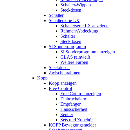
Schalter-Wippen
Steckdosen
Schalter
Schalterserie LX
Schalterserie LX anzeigen
Rahmen/Abdeckung
Schalter
Steckdosen
SI Sonderprogramm
SI Sonderprogramm anzeigen
GLAS reinweiß
Weitere Farben
Steckdosen
Zwischenrahmen
Kopp
Kopp anzeigen
Free Control
Free Control anzeigen
Einbruchalarm
Empfänger
Haussicherheit
Sender
Sets und Zubehör
KOPP Bewegungsmelder