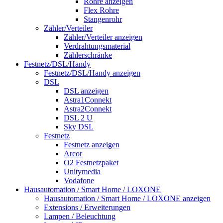
Rohre anzeigen
Flex Rohre
Stangenrohr
Zähler/Verteiler
Zähler/Verteiler anzeigen
Verdrahtungsmaterial
Zählerschränke
Festnetz/DSL/Handy
Festnetz/DSL/Handy anzeigen
DSL
DSL anzeigen
Astra1Connekt
Astra2Connekt
DSL 2 U
Sky DSL
Festnetz
Festnetz anzeigen
Arcor
O2 Festnetzpaket
Unitymedia
Vodafone
Hausautomation / Smart Home / LOXONE
Hausautomation / Smart Home / LOXONE anzeigen
Extensions / Erweiterungen
Lampen / Beleuchtung