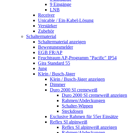
9 Eingänge
LNB
Receiver
Unicable / Ein-Kabel-Lösung
Verstärker
Zubehör
Schaltermaterial
Schaltermaterial anzeigen
Bewegungsmelder
EGB FR/AP
Feuchtraum AP-Programm "Pacific" IP54
Gira Standard 55
Jung
Klein / Busch-Jäger
Klein / Busch-Jäger anzeigen
Dimmer
Duro 2000 SI cremeweiß
Duro 2000 SI cremeweiß anzeigen
Rahmen/Abdeckungen
Schalter-Wippen
Steckdosen
Exclusive Rahmen für 55er Einsätze
Reflex SI alpinweiß
Reflex SI alpinweiß anzeigen
Rahmen/Abdeckungen