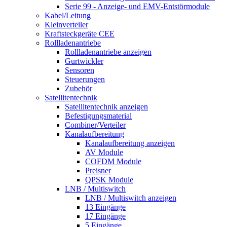
Serie 99 - Anzeige- und EMV-Entstörmodule
Kabel/Leitung
Kleinverteiler
Kraftsteckgeräte CEE
Rollladenantriebe
Rollladenantriebe anzeigen
Gurtwickler
Sensoren
Steuerungen
Zubehör
Satellitentechnik
Satellitentechnik anzeigen
Befestigungsmaterial
Combiner/Verteiler
Kanalaufbereitung
Kanalaufbereitung anzeigen
AV Module
COFDM Module
Preisner
QPSK Module
LNB / Multiswitch
LNB / Multiswitch anzeigen
13 Eingänge
17 Eingänge
5 Eingänge