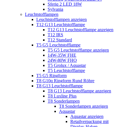
Sferiq 2 LED 18W
Sylvania
Leuchtstofflampen
Leuchtstofflampen anzeigen
T12 G13 Leuchtstofflampe
T12 G13 Leuchtstofflampe anzeigen
T12 IRS
T12 Standard
T5 G5 Leuchtstofflampe
T5 G5 Leuchtstofflampe anzeigen
14W-35W FHE
24W-80W FHO
T5 Grolux / Aquastar
T5 Leuchtstofflampe
T5 G5 Ringform
T8 G10q Ringform Rund Röhre
T8 G13 Leuchtstofflampe
T8 G13 Leuchtstofflampe anzeigen
T8 Luxline Plus
T8 Sonderlampen
T8 Sonderlampen anzeigen
Aquastar
Aquastar anzeigen
Retailverpackung mit
Display-Haken