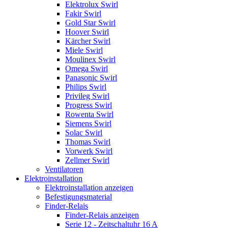
Elektrolux Swirl
Fakir Swirl
Gold Star Swirl
Hoover Swirl
Kärcher Swirl
Miele Swirl
Moulinex Swirl
Omega Swirl
Panasonic Swirl
Philips Swirl
Privileg Swirl
Progress Swirl
Rowenta Swirl
Siemens Swirl
Solac Swirl
Thomas Swirl
Vorwerk Swirl
Zellmer Swirl
Ventilatoren
Elektroinstallation
Elektroinstallation anzeigen
Befestigungsmaterial
Finder-Relais
Finder-Relais anzeigen
Serie 12 - Zeitschaltuhr 16 A