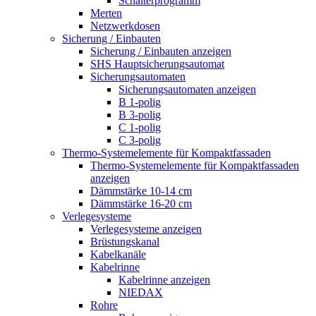
Schalterprogramm
Merten
Netzwerkdosen
Sicherung / Einbauten
Sicherung / Einbauten anzeigen
SHS Hauptsicherungsautomat
Sicherungsautomaten
Sicherungsautomaten anzeigen
B 1-polig
B 3-polig
C 1-polig
C 3-polig
Thermo-Systemelemente für Kompaktfassaden
Thermo-Systemelemente für Kompaktfassaden
anzeigen
Dämmstärke 10-14 cm
Dämmstärke 16-20 cm
Verlegesysteme
Verlegesysteme anzeigen
Brüstungskanal
Kabelkanäle
Kabelrinne
Kabelrinne anzeigen
NIEDAX
Rohre