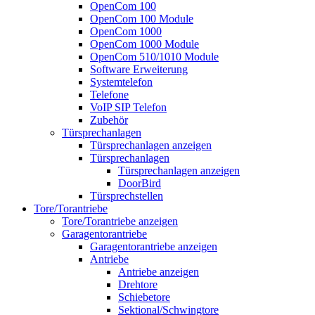
OpenCom 100
OpenCom 100 Module
OpenCom 1000
OpenCom 1000 Module
OpenCom 510/1010 Module
Software Erweiterung
Systemtelefon
Telefone
VoIP SIP Telefon
Zubehör
Türsprechanlagen
Türsprechanlagen anzeigen
Türsprechanlagen
Türsprechanlagen anzeigen
DoorBird
Türsprechstellen
Tore/Torantriebe
Tore/Torantriebe anzeigen
Garagentorantriebe
Garagentorantriebe anzeigen
Antriebe
Antriebe anzeigen
Drehtore
Schiebetore
Sektional/Schwingtore