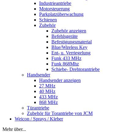
Industrieantriebe
Motorsteuerung
Parkplatzüberwachung
Schienen
Zubehör
Zubehör anzeigen
Befehlsgeräte
Befestigungsmaterial
Blue/Wireless Key
Ent- u. Verriegelung
Funk 433 MHz
Funk 868Mhz
Schiebe- Drehtorantriebe
Handsender
Handsender anzeigen
27 MHz
40 MHz
433 MHz
868 MHz
Türantriebe
Zubehör für Torantriebe von JCM
Weicon / Sprays / Kleber
Mehr über...