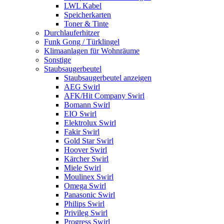
LWL Kabel
Speicherkarten
Toner & Tinte
Durchlauferhitzer
Funk Gong / Türklingel
Klimaanlagen für Wohnräume
Sonstige
Staubsaugerbeutel
Staubsaugerbeutel anzeigen
AEG Swirl
AFK/Hit Company Swirl
Bomann Swirl
EIO Swirl
Elektrolux Swirl
Fakir Swirl
Gold Star Swirl
Hoover Swirl
Kärcher Swirl
Miele Swirl
Moulinex Swirl
Omega Swirl
Panasonic Swirl
Philips Swirl
Privileg Swirl
Progress Swirl