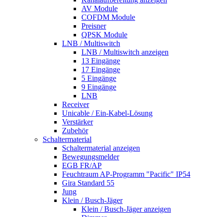
AV Module
COFDM Module
Preisner
QPSK Module
LNB / Multiswitch
LNB / Multiswitch anzeigen
13 Eingänge
17 Eingänge
5 Eingänge
9 Eingänge
LNB
Receiver
Unicable / Ein-Kabel-Lösung
Verstärker
Zubehör
Schaltermaterial
Schaltermaterial anzeigen
Bewegungsmelder
EGB FR/AP
Feuchtraum AP-Programm "Pacific" IP54
Gira Standard 55
Jung
Klein / Busch-Jäger
Klein / Busch-Jäger anzeigen