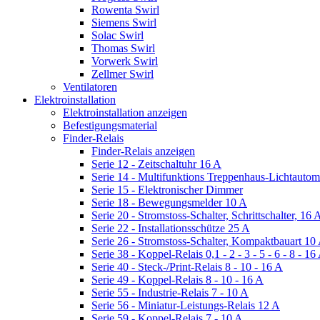
Rowenta Swirl
Siemens Swirl
Solac Swirl
Thomas Swirl
Vorwerk Swirl
Zellmer Swirl
Ventilatoren
Elektroinstallation
Elektroinstallation anzeigen
Befestigungsmaterial
Finder-Relais
Finder-Relais anzeigen
Serie 12 - Zeitschaltuhr 16 A
Serie 14 - Multifunktions Treppenhaus-Lichtautom
Serie 15 - Elektronischer Dimmer
Serie 18 - Bewegungsmelder 10 A
Serie 20 - Stromstoss-Schalter, Schrittschalter, 16 
Serie 22 - Installationsschütze 25 A
Serie 26 - Stromstoss-Schalter, Kompaktbauart 10
Serie 38 - Koppel-Relais 0,1 - 2 - 3 - 5 - 6 - 8 - 16
Serie 40 - Steck-/Print-Relais 8 - 10 - 16 A
Serie 49 - Koppel-Relais 8 - 10 - 16 A
Serie 55 - Industrie-Relais 7 - 10 A
Serie 56 - Miniatur-Leistungs-Relais 12 A
Serie 59 - Koppel-Relais 7 - 10 A