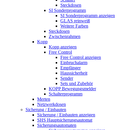
Steckdosen
SI Sonderprogramm
SI Sonderprogramm anzeigen
GLAS reinweiß
Weitere Farben
Steckdosen
Zwischenrahmen
Kopp
Kopp anzeigen
Free Control
Free Control anzeigen
Einbruchalarm
Empfänger
Haussicherheit
Sender
Sets und Zubehör
KOPP Bewegungsmelder
Schalterprogramm
Merten
Netzwerkdosen
Sicherung / Einbauten
Sicherung / Einbauten anzeigen
SHS Hauptsicherungsautomat
Sicherungsautomaten