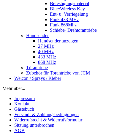
Befestigungsmaterial
Blue/Wireless Key
Ent- u. Verriegelung
Funk 433 MHz
Funk 868Mhz
Schiebe- Drehtorantriebe
Handsender
Handsender anzeigen
27 MHz
40 MHz
433 MHz
868 MHz
Türantriebe
Zubehör für Torantriebe von JCM
Weicon / Sprays / Kleber
Mehr über...
Impressum
Kontakt
Gästebuch
Versand- & Zahlungsbedingungen
Widerrufsrecht & Widerrufsformular
Sitzung unterbrochen
AGB