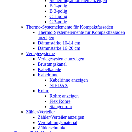
Sicherungsautomaten anzeigen
B 1-polig
B 3-polig
C 1-polig
C 3-polig
Thermo-Systemelemente für Kompaktfassaden
Thermo-Systemelemente für Kompaktfassaden
anzeigen
Dämmstärke 10-14 cm
Dämmstärke 16-20 cm
Verlegesysteme
Verlegesysteme anzeigen
Brüstungskanal
Kabelkanäle
Kabelrinne
Kabelrinne anzeigen
NIEDAX
Rohre
Rohre anzeigen
Flex Rohre
Stangenrohr
Zähler/Verteiler
Zähler/Verteiler anzeigen
Verdrahtungsmaterial
Zählerschränke