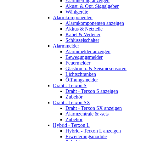
Alarmierung anzeigen
Akust. & Opt. Signalgeber
Wählgeräte
Alarmkomponenten
Alarmkomponenten anzeigen
Akkus & Netzteile
Kabel & Verteiler
Schlüsselschalter
Alarmmelder
Alarmmelder anzeigen
Bewegungsmelder
Feuermelder
Glasbruch- & Seismicsensoren
Lichtschranken
Öffnungsmelder
Draht - Terxon S
Draht - Terxon S anzeigen
Zubehör
Draht - Terxon SX
Draht - Terxon SX anzeigen
Alarmzentrale & -sets
Zubehör
Hybrid - Terxon L
Hybrid - Terxon L anzeigen
Erweiterungsmodule