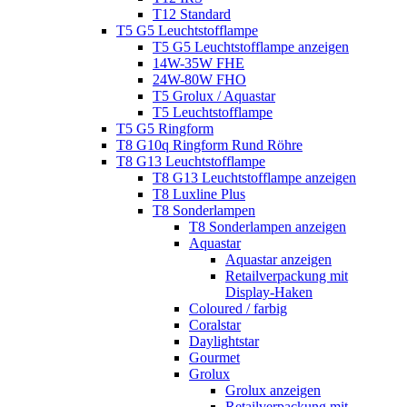
T12 Standard
T5 G5 Leuchtstofflampe
T5 G5 Leuchtstofflampe anzeigen
14W-35W FHE
24W-80W FHO
T5 Grolux / Aquastar
T5 Leuchtstofflampe
T5 G5 Ringform
T8 G10q Ringform Rund Röhre
T8 G13 Leuchtstofflampe
T8 G13 Leuchtstofflampe anzeigen
T8 Luxline Plus
T8 Sonderlampen
T8 Sonderlampen anzeigen
Aquastar
Aquastar anzeigen
Retailverpackung mit
Display-Haken
Coloured / farbig
Coralstar
Daylightstar
Gourmet
Grolux
Grolux anzeigen
Retailverpackung mit