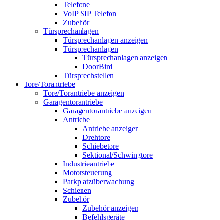
Telefone
VoIP SIP Telefon
Zubehör
Türsprechanlagen
Türsprechanlagen anzeigen
Türsprechanlagen
Türsprechanlagen anzeigen
DoorBird
Türsprechstellen
Tore/Torantriebe
Tore/Torantriebe anzeigen
Garagentorantriebe
Garagentorantriebe anzeigen
Antriebe
Antriebe anzeigen
Drehtore
Schiebetore
Sektional/Schwingtore
Industrieantriebe
Motorsteuerung
Parkplatzüberwachung
Schienen
Zubehör
Zubehör anzeigen
Befehlsgeräte