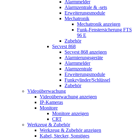
Alarmmelder
Alarmzentrale & -sets
Erweiterungsmodule
Mechatronik
Mechatronik anzeigen
Funk-Fenstersicherung FTS
96 E
Zubehör
Secvest 868
Secvest 868 anzeigen
Alarmierungsgeräte
Alarmmelder
Alarmzentrale
Erweiterungsmodule
Funkzylinder/Schlüssel
Zubehör
Videoüberwachung
Videoüberwachung anzeigen
IP-Kameras
Monitore
Monitore anzeigen
CRT
Werkzeug & Zubehör
Werkzeug & Zubehör anzeigen
Kabel, Stecker, Sonstiges