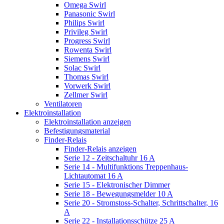
Omega Swirl
Panasonic Swirl
Philips Swirl
Privileg Swirl
Progress Swirl
Rowenta Swirl
Siemens Swirl
Solac Swirl
Thomas Swirl
Vorwerk Swirl
Zellmer Swirl
Ventilatoren
Elektroinstallation
Elektroinstallation anzeigen
Befestigungsmaterial
Finder-Relais
Finder-Relais anzeigen
Serie 12 - Zeitschaltuhr 16 A
Serie 14 - Multifunktions Treppenhaus-
Lichtautomat 16 A
Serie 15 - Elektronischer Dimmer
Serie 18 - Bewegungsmelder 10 A
Serie 20 - Stromstoss-Schalter, Schrittschalter, 16
A
Serie 22 - Installationsschütze 25 A