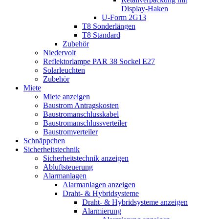
Display-Haken
U-Form 2G13
T8 Sonderlängen
T8 Standard
Zubehör
Niedervolt
Reflektorlampe PAR 38 Sockel E27
Solarleuchten
Zubehör
Miete
Miete anzeigen
Baustrom Antragskosten
Baustromanschlusskabel
Baustromanschlussverteiler
Baustromverteiler
Schnäppchen
Sicherheitstechnik
Sicherheitstechnik anzeigen
Abluftsteuerung
Alarmanlagen
Alarmanlagen anzeigen
Draht- & Hybridsysteme
Draht- & Hybridsysteme anzeigen
Alarmierung