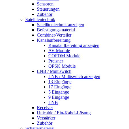
Sensoren
Steuerungen
Zubehör
Satellitentechnik
Satellitentechnik anzeigen
Befestigungsmaterial
Combiner/Verteiler
Kanalaufbereitung
Kanalaufbereitung anzeigen
AV Module
COFDM Module
Preisner
QPSK Module
LNB / Multiswitch
LNB / Multiswitch anzeigen
13 Eingänge
17 Eingänge
5 Eingänge
9 Eingänge
LNB
Receiver
Unicable / Ein-Kabel-Lösung
Verstärker
Zubehör
Schaltermaterial