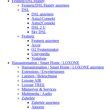
Festnetz/DSL/Handy
Festnetz/DSL/Handy anzeigen
DSL
DSL anzeigen
Astra1Connekt
Astra2Connekt
DSL 2 U
Sky DSL
Festnetz
Festnetz anzeigen
Arcor
O2 Festnetzpaket
Unitymedia
Vodafone
Hausautomation / Smart Home / LOXONE
Hausautomation / Smart Home / LOXONE anzeigen
Extensions / Erweiterungen
Lampen / Beleuchtung
Loxone AIR
Loxone TREE
Miniserver & Services
Multimedia / Audio
Zubehör
Zubehör anzeigen
Aktoren