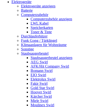
Elektrogeräte
Elektrogeräte anzeigen
Batterie
Computerzubehör
Computerzubehör anzeigen
LWL Kabel
Speicherkarten
Toner & Tinte
Durchlauferhitzer
Funk Gong / Türklingel
Klimaanlagen für Wohnräume
Sonstige
Staubsaugerbeutel
Staubsaugerbeutel anzeigen
AEG Swirl
AFK/Hit Company Swirl
Bomann Swirl
EIO Swirl
Elektrolux Swirl
Fakir Swirl
Gold Star Swirl
Hoover Swirl
Kärcher Swirl
Miele Swirl
Moulinex Swirl