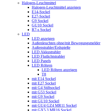
Halogen-Leuchtmittel
Halogen-Leuchtmittel anzeigen
E14-Sockel
E27-Sockel
G9 Sockel
GU10 Sockel
R7-s Sockel
LED
LED anzeigen
Außenleuchten ohne/mit Bewegungsmelder
Außenstrahler/Erdspieße
LED Akkustrahler
LED Flutlichtstrahler
LED Panels
LED Röhren
LED Röhren anzeigen
T8
mit E14 Sockel
mit E27 Sockel
mit G4 Stiftsockel
mit G53 Sockel
mit G9 Sockel
mit GU10 Sockel
mit GU4 GZ4 MR11 Sockel
mit GX5,3 MR16 Sockel