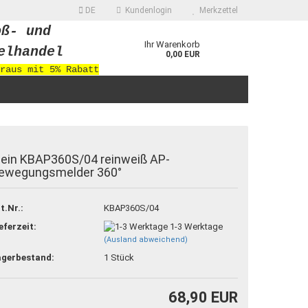
DE
Kundenlogin
Merkzettel
oß- und
Ihr Warenkorb
elhandel
0,00 EUR
raus mit 5% Rabatt
lein KBAP360S/04 reinweiß AP-
ewegungsmelder 360°
 erstellen
t.Nr.:
KBAP360S/04
ort vergessen?
eferzeit:
1-3 Werktage
(Ausland abweichend)
agerbestand:
1
Stück
68,90 EUR