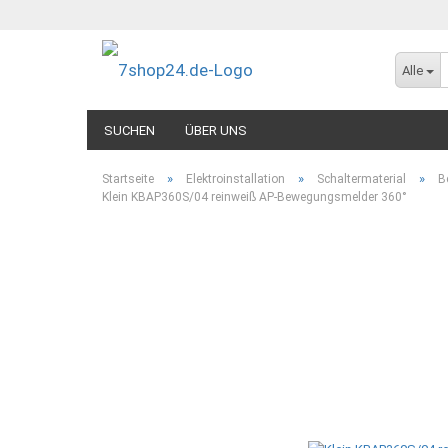
Alle
SUCHEN
ÜBER UNS
»
»
»
Startseite
Elektroinstallation
Schaltermaterial
B
Klein KBAP360S/04 reinweiß AP-Bewegungsmelder 360°