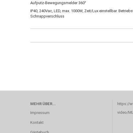
Aufputz-Bewegungsmelder 360°
IP40, 240Vac, LED, max. 1000W, Zeit/Lux einstellbar. Betri
Schnappverschluss
MEHR ÜBER...
https://
video/M
Impressum
Kontakt
Gästebuch