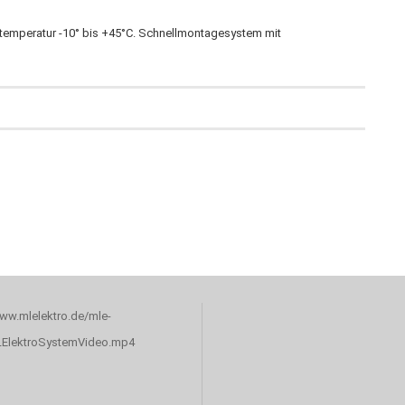
ebstemperatur -10° bis +45°C. Schnellmontagesystem mit
www.mlelektro.de/mle-
LElektroSystemVideo.mp4