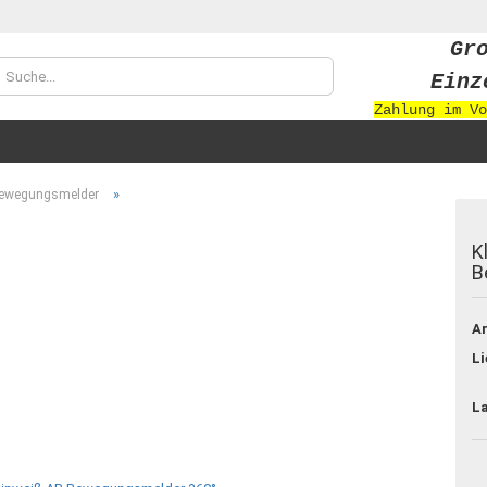
Gr
Sprache auswählen
Einz
Zahlung im Vo
Währung auswählen
»
ewegungsmelder
K
B
Konto
Ar
Passw
Li
L