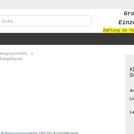
Gr
Sprache auswählen
Einz
Zahlung im Vo
Währung auswählen
»
ewegungsmelder
Komplettgerät
K
B
Konto
Ar
Passw
Li
L