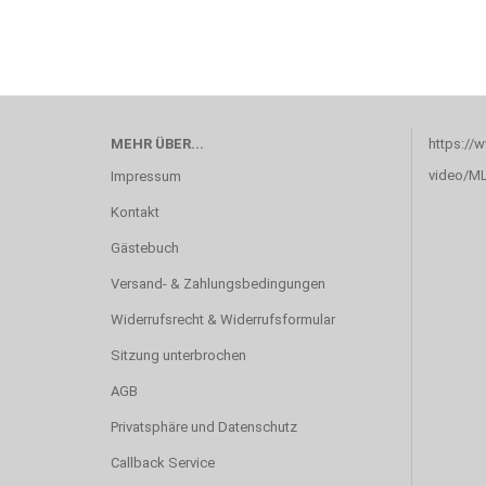
MEHR ÜBER...
https://
video/M
Impressum
Kontakt
Gästebuch
Versand- & Zahlungsbedingungen
Widerrufsrecht & Widerrufsformular
Sitzung unterbrochen
AGB
Privatsphäre und Datenschutz
Callback Service