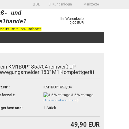
DE
Kundenlogin
Merkzettel
oß- und
Ihr Warenkorb
elhandel
0,00 EUR
raus mit 5% Rabatt
lein KM1BUP185J/04 reinweiß UP-
ewegungsmelder 180° M1 Komplettgerät
 erstellen
t.Nr.:
KM1BUP185J/04
ort vergessen?
eferzeit:
3-5 Werktage
(Ausland abweichend)
agerbestand:
1
Stück
49,90 EUR