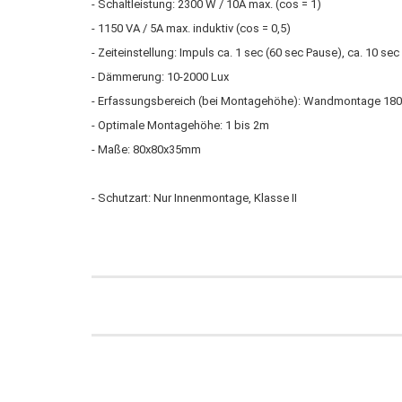
- Schaltleistung: 2300 W / 10A max. (cos = 1)
- 1150 VA / 5A max. induktiv (cos = 0,5)
- Zeiteinstellung: Impuls ca. 1 sec (60 sec Pause), ca. 10 se
- Dämmerung: 10-2000 Lux
- Erfassungsbereich (bei Montagehöhe): Wandmontage 180° (h
- Optimale Montagehöhe: 1 bis 2m
- Maße: 80x80x35mm
- Schutzart: Nur Innenmontage, Klasse II