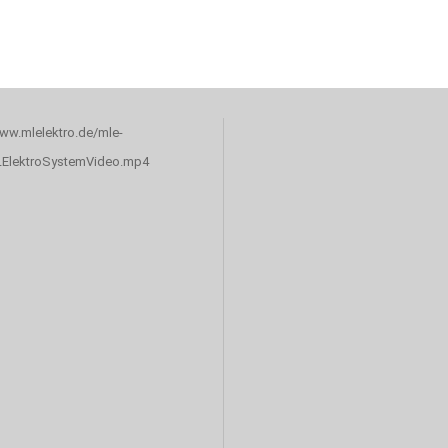
www.mlelektro.de/mle-
LElektroSystemVideo.mp4