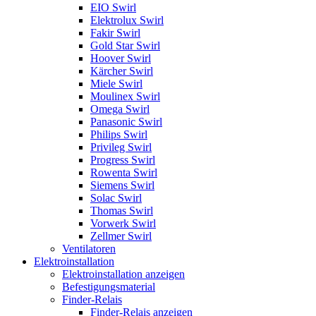
EIO Swirl
Elektrolux Swirl
Fakir Swirl
Gold Star Swirl
Hoover Swirl
Kärcher Swirl
Miele Swirl
Moulinex Swirl
Omega Swirl
Panasonic Swirl
Philips Swirl
Privileg Swirl
Progress Swirl
Rowenta Swirl
Siemens Swirl
Solac Swirl
Thomas Swirl
Vorwerk Swirl
Zellmer Swirl
Ventilatoren
Elektroinstallation
Elektroinstallation anzeigen
Befestigungsmaterial
Finder-Relais
Finder-Relais anzeigen