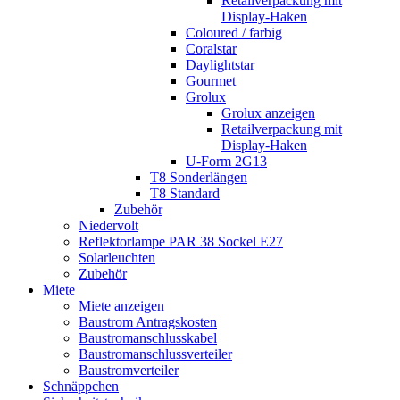
Retailverpackung mit
Display-Haken
Coloured / farbig
Coralstar
Daylightstar
Gourmet
Grolux
Grolux anzeigen
Retailverpackung mit
Display-Haken
U-Form 2G13
T8 Sonderlängen
T8 Standard
Zubehör
Niedervolt
Reflektorlampe PAR 38 Sockel E27
Solarleuchten
Zubehör
Miete
Miete anzeigen
Baustrom Antragskosten
Baustromanschlusskabel
Baustromanschlussverteiler
Baustromverteiler
Schnäppchen