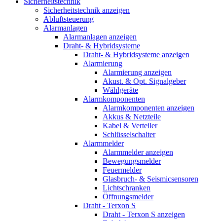
Sicherheitstechnik
Sicherheitstechnik anzeigen
Abluftsteuerung
Alarmanlagen
Alarmanlagen anzeigen
Draht- & Hybridsysteme
Draht- & Hybridsysteme anzeigen
Alarmierung
Alarmierung anzeigen
Akust. & Opt. Signalgeber
Wählgeräte
Alarmkomponenten
Alarmkomponenten anzeigen
Akkus & Netzteile
Kabel & Verteiler
Schlüsselschalter
Alarmmelder
Alarmmelder anzeigen
Bewegungsmelder
Feuermelder
Glasbruch- & Seismicsensoren
Lichtschranken
Öffnungsmelder
Draht - Terxon S
Draht - Terxon S anzeigen