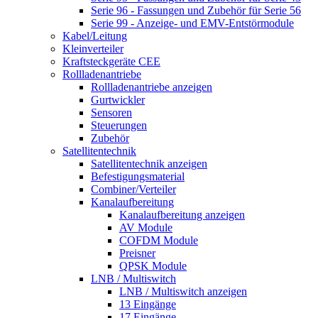
Serie 96 - Fassungen und Zubehör für Serie 56
Serie 99 - Anzeige- und EMV-Entstörmodule
Kabel/Leitung
Kleinverteiler
Kraftsteckgeräte CEE
Rollladenantriebe
Rollladenantriebe anzeigen
Gurtwickler
Sensoren
Steuerungen
Zubehör
Satellitentechnik
Satellitentechnik anzeigen
Befestigungsmaterial
Combiner/Verteiler
Kanalaufbereitung
Kanalaufbereitung anzeigen
AV Module
COFDM Module
Preisner
QPSK Module
LNB / Multiswitch
LNB / Multiswitch anzeigen
13 Eingänge
17 Eingänge