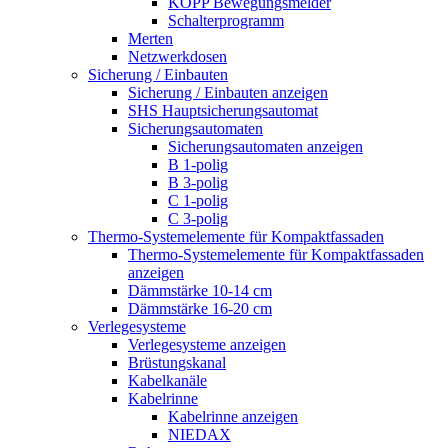
KOPP Bewegungsmelder
Schalterprogramm
Merten
Netzwerkdosen
Sicherung / Einbauten
Sicherung / Einbauten anzeigen
SHS Hauptsicherungsautomat
Sicherungsautomaten
Sicherungsautomaten anzeigen
B 1-polig
B 3-polig
C 1-polig
C 3-polig
Thermo-Systemelemente für Kompaktfassaden
Thermo-Systemelemente für Kompaktfassaden
anzeigen
Dämmstärke 10-14 cm
Dämmstärke 16-20 cm
Verlegesysteme
Verlegesysteme anzeigen
Brüstungskanal
Kabelkanäle
Kabelrinne
Kabelrinne anzeigen
NIEDAX