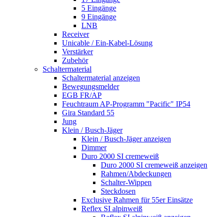
5 Eingänge
9 Eingänge
LNB
Receiver
Unicable / Ein-Kabel-Lösung
Verstärker
Zubehör
Schaltermaterial
Schaltermaterial anzeigen
Bewegungsmelder
EGB FR/AP
Feuchtraum AP-Programm "Pacific" IP54
Gira Standard 55
Jung
Klein / Busch-Jäger
Klein / Busch-Jäger anzeigen
Dimmer
Duro 2000 SI cremeweiß
Duro 2000 SI cremeweiß anzeigen
Rahmen/Abdeckungen
Schalter-Wippen
Steckdosen
Exclusive Rahmen für 55er Einsätze
Reflex SI alpinweiß