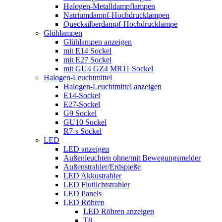
Halogen-Metalldampflampen
Natriumdampf-Hochdrucklampen
Quecksilberdampf-Hochdrucklampe
Glühlampen
Glühlampen anzeigen
mit E14 Sockel
mit E27 Sockel
mit GU4 GZ4 MR11 Sockel
Halogen-Leuchtmittel
Halogen-Leuchtmittel anzeigen
E14-Sockel
E27-Sockel
G9 Sockel
GU10 Sockel
R7-s Sockel
LED
LED anzeigen
Außenleuchten ohne/mit Bewegungsmelder
Außenstrahler/Erdspieße
LED Akkustrahler
LED Flutlichtstrahler
LED Panels
LED Röhren
LED Röhren anzeigen
T8