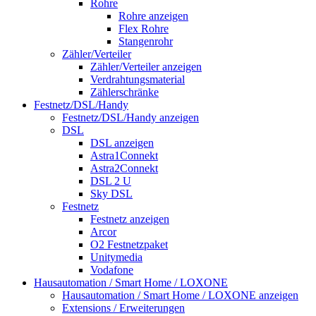
Rohre
Rohre anzeigen
Flex Rohre
Stangenrohr
Zähler/Verteiler
Zähler/Verteiler anzeigen
Verdrahtungsmaterial
Zählerschränke
Festnetz/DSL/Handy
Festnetz/DSL/Handy anzeigen
DSL
DSL anzeigen
Astra1Connekt
Astra2Connekt
DSL 2 U
Sky DSL
Festnetz
Festnetz anzeigen
Arcor
O2 Festnetzpaket
Unitymedia
Vodafone
Hausautomation / Smart Home / LOXONE
Hausautomation / Smart Home / LOXONE anzeigen
Extensions / Erweiterungen