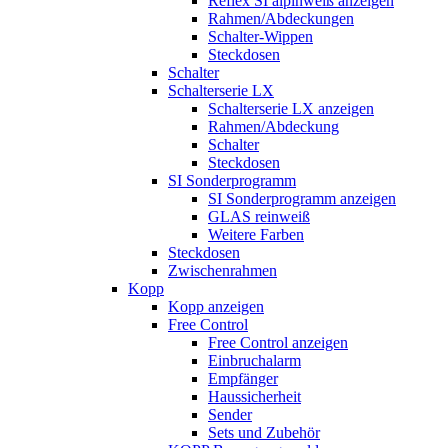
Reflex SI alpinweiß anzeigen
Rahmen/Abdeckungen
Schalter-Wippen
Steckdosen
Schalter
Schalterserie LX
Schalterserie LX anzeigen
Rahmen/Abdeckung
Schalter
Steckdosen
SI Sonderprogramm
SI Sonderprogramm anzeigen
GLAS reinweiß
Weitere Farben
Steckdosen
Zwischenrahmen
Kopp
Kopp anzeigen
Free Control
Free Control anzeigen
Einbruchalarm
Empfänger
Haussicherheit
Sender
Sets und Zubehör