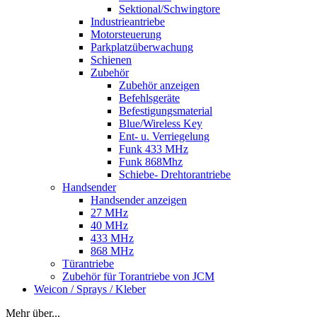
Sektional/Schwingtore
Industrieantriebe
Motorsteuerung
Parkplatzüberwachung
Schienen
Zubehör
Zubehör anzeigen
Befehlsgeräte
Befestigungsmaterial
Blue/Wireless Key
Ent- u. Verriegelung
Funk 433 MHz
Funk 868Mhz
Schiebe- Drehtorantriebe
Handsender
Handsender anzeigen
27 MHz
40 MHz
433 MHz
868 MHz
Türantriebe
Zubehör für Torantriebe von JCM
Weicon / Sprays / Kleber
Mehr über...