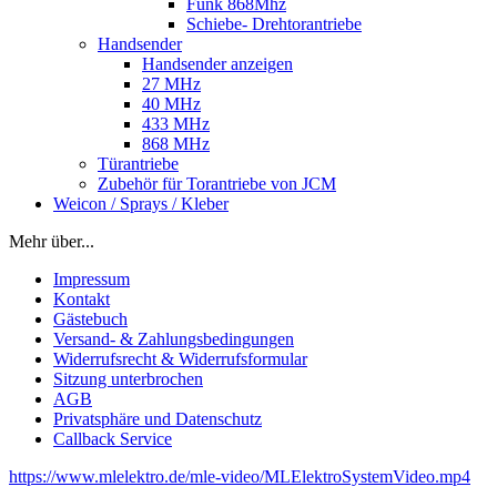
Funk 868Mhz
Schiebe- Drehtorantriebe
Handsender
Handsender anzeigen
27 MHz
40 MHz
433 MHz
868 MHz
Türantriebe
Zubehör für Torantriebe von JCM
Weicon / Sprays / Kleber
Mehr über...
Impressum
Kontakt
Gästebuch
Versand- & Zahlungsbedingungen
Widerrufsrecht & Widerrufsformular
Sitzung unterbrochen
AGB
Privatsphäre und Datenschutz
Callback Service
https://www.mlelektro.de/mle-video/MLElektroSystemVideo.mp4