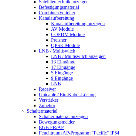
Satellitentechnik anzeigen
Befestigungsmaterial
Combiner/Verteiler
Kanalaufbereitung
Kanalaufbereitung anzeigen
AV Module
COFDM Module
Preisner
QPSK Module
LNB / Multiswitch
LNB / Multiswitch anzeigen
13 Eingänge
17 Eingänge
5 Eingänge
9 Eingänge
LNB
Receiver
Unicable / Ein-Kabel-Lösung
Verstärker
Zubehör
Schaltermaterial
Schaltermaterial anzeigen
Bewegungsmelder
EGB FR/AP
Feuchtraum AP-Programm "Pacific" IP54