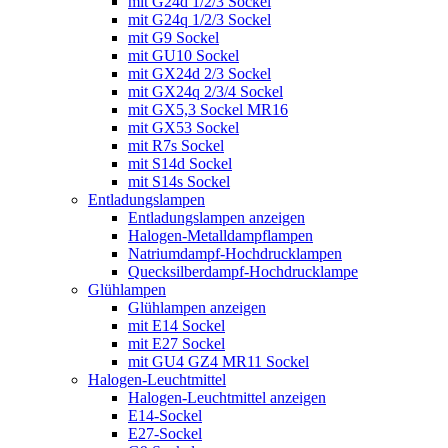
mit G24d 1/2/3 Sockel
mit G24q 1/2/3 Sockel
mit G9 Sockel
mit GU10 Sockel
mit GX24d 2/3 Sockel
mit GX24q 2/3/4 Sockel
mit GX5,3 Sockel MR16
mit GX53 Sockel
mit R7s Sockel
mit S14d Sockel
mit S14s Sockel
Entladungslampen
Entladungslampen anzeigen
Halogen-Metalldampflampen
Natriumdampf-Hochdrucklampen
Quecksilberdampf-Hochdrucklampe
Glühlampen
Glühlampen anzeigen
mit E14 Sockel
mit E27 Sockel
mit GU4 GZ4 MR11 Sockel
Halogen-Leuchtmittel
Halogen-Leuchtmittel anzeigen
E14-Sockel
E27-Sockel