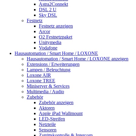
Astra2Connekt
DSL 2 U
Sky DSL
Festnetz
Festnetz anzeigen
Arcor
O2 Festnetzpaket
Unitymedia
Vodafone
Hausautomation / Smart Home / LOXONE
Hausautomation / Smart Home / LOXONE anzeigen
Extensions / Erweiterungen
Lampen / Beleuchtung
Loxone AIR
Loxone TREE
Miniserver & Services
Multimedia / Audio
Zubehör
Zubehör anzeigen
Aktoren
Apple iPad Wallmount
LED-Streifen
Netzteile
Sensoren
Zutrittskontrolle & Intercom