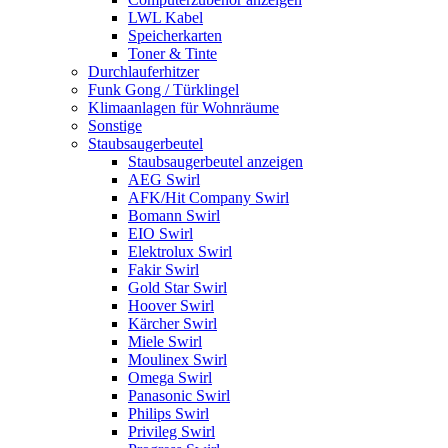
LWL Kabel
Speicherkarten
Toner & Tinte
Durchlauferhitzer
Funk Gong / Türklingel
Klimaanlagen für Wohnräume
Sonstige
Staubsaugerbeutel
Staubsaugerbeutel anzeigen
AEG Swirl
AFK/Hit Company Swirl
Bomann Swirl
EIO Swirl
Elektrolux Swirl
Fakir Swirl
Gold Star Swirl
Hoover Swirl
Kärcher Swirl
Miele Swirl
Moulinex Swirl
Omega Swirl
Panasonic Swirl
Philips Swirl
Privileg Swirl