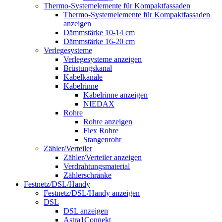
Thermo-Systemelemente für Kompaktfassaden
Thermo-Systemelemente für Kompaktfassaden
anzeigen
Dämmstärke 10-14 cm
Dämmstärke 16-20 cm
Verlegesysteme
Verlegesysteme anzeigen
Brüstungskanal
Kabelkanäle
Kabelrinne
Kabelrinne anzeigen
NIEDAX
Rohre
Rohre anzeigen
Flex Rohre
Stangenrohr
Zähler/Verteiler
Zähler/Verteiler anzeigen
Verdrahtungsmaterial
Zählerschränke
Festnetz/DSL/Handy
Festnetz/DSL/Handy anzeigen
DSL
DSL anzeigen
Astra1Connekt