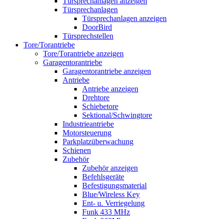
Türsprechanlagen anzeigen
Türsprechanlagen
Türsprechanlagen anzeigen
DoorBird
Türsprechstellen
Tore/Torantriebe
Tore/Torantriebe anzeigen
Garagentorantriebe
Garagentorantriebe anzeigen
Antriebe
Antriebe anzeigen
Drehtore
Schiebetore
Sektional/Schwingtore
Industrieantriebe
Motorsteuerung
Parkplatzüberwachung
Schienen
Zubehör
Zubehör anzeigen
Befehlsgeräte
Befestigungsmaterial
Blue/Wireless Key
Ent- u. Verriegelung
Funk 433 MHz