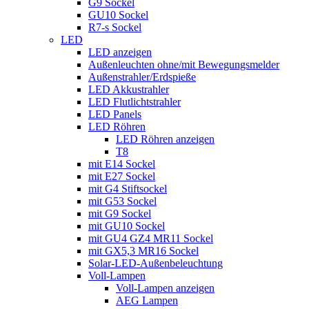
G9 Sockel
GU10 Sockel
R7-s Sockel
LED
LED anzeigen
Außenleuchten ohne/mit Bewegungsmelder
Außenstrahler/Erdspieße
LED Akkustrahler
LED Flutlichtstrahler
LED Panels
LED Röhren
LED Röhren anzeigen
T8
mit E14 Sockel
mit E27 Sockel
mit G4 Stiftsockel
mit G53 Sockel
mit G9 Sockel
mit GU10 Sockel
mit GU4 GZ4 MR11 Sockel
mit GX5,3 MR16 Sockel
Solar-LED-Außenbeleuchtung
Voll-Lampen
Voll-Lampen anzeigen
AEG Lampen