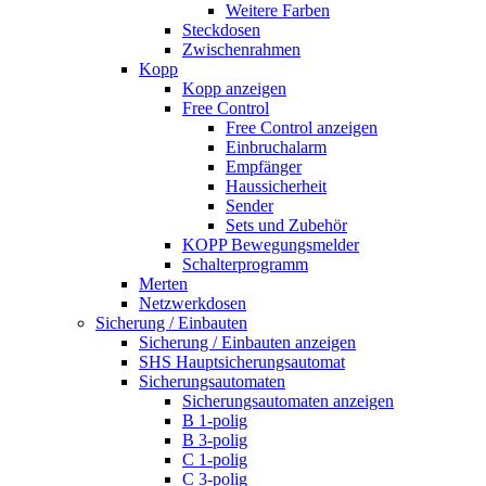
Weitere Farben
Steckdosen
Zwischenrahmen
Kopp
Kopp anzeigen
Free Control
Free Control anzeigen
Einbruchalarm
Empfänger
Haussicherheit
Sender
Sets und Zubehör
KOPP Bewegungsmelder
Schalterprogramm
Merten
Netzwerkdosen
Sicherung / Einbauten
Sicherung / Einbauten anzeigen
SHS Hauptsicherungsautomat
Sicherungsautomaten
Sicherungsautomaten anzeigen
B 1-polig
B 3-polig
C 1-polig
C 3-polig