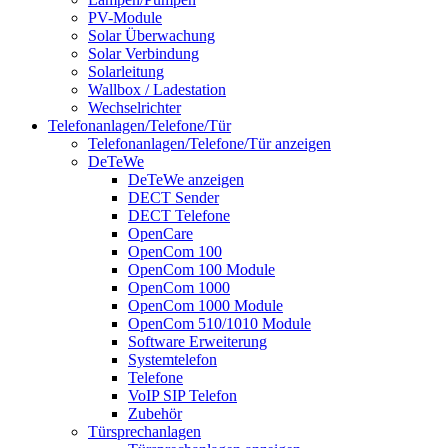
PV-Module
Solar Überwachung
Solar Verbindung
Solarleitung
Wallbox / Ladestation
Wechselrichter
Telefonanlagen/Telefone/Tür
Telefonanlagen/Telefone/Tür anzeigen
DeTeWe
DeTeWe anzeigen
DECT Sender
DECT Telefone
OpenCare
OpenCom 100
OpenCom 100 Module
OpenCom 1000
OpenCom 1000 Module
OpenCom 510/1010 Module
Software Erweiterung
Systemtelefon
Telefone
VoIP SIP Telefon
Zubehör
Türsprechanlagen