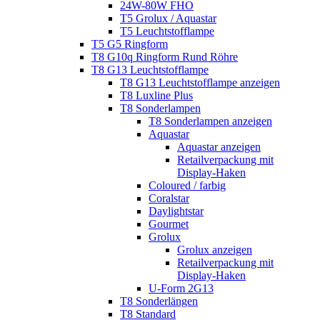
24W-80W FHO
T5 Grolux / Aquastar
T5 Leuchtstofflampe
T5 G5 Ringform
T8 G10q Ringform Rund Röhre
T8 G13 Leuchtstofflampe
T8 G13 Leuchtstofflampe anzeigen
T8 Luxline Plus
T8 Sonderlampen
T8 Sonderlampen anzeigen
Aquastar
Aquastar anzeigen
Retailverpackung mit
Display-Haken
Coloured / farbig
Coralstar
Daylightstar
Gourmet
Grolux
Grolux anzeigen
Retailverpackung mit
Display-Haken
U-Form 2G13
T8 Sonderlängen
T8 Standard