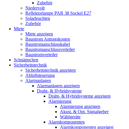
Zubehör
Niedervolt
Reflektorlampe PAR 38 Sockel E27
Solarleuchten
Zubehör
Miete
Miete anzeigen
Baustrom Antragskosten
Baustromanschlusskabel
Baustromanschlussverteiler
Baustromverteiler
Schnäppchen
Sicherheitstechnik
Sicherheitstechnik anzeigen
Abluftsteuerung
Alarmanlagen
Alarmanlagen anzeigen
Draht- & Hybridsysteme
Draht- & Hybridsysteme anzeigen
Alarmierung
Alarmierung anzeigen
Akust. & Opt. Signalgeber
Wählgeräte
Alarmkomponenten
Alarmkomponenten anzeigen