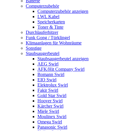
Batterie
Computerzubehör
Computerzubehör anzeigen
LWL Kabel
Speicherkarten
Toner & Tinte
Durchlauferhitzer
Funk Gong / Türklingel
Klimaanlagen für Wohnräume
Sonstige
Staubsaugerbeutel
Staubsaugerbeutel anzeigen
AEG Swirl
AFK/Hit Company Swirl
Bomann Swirl
EIO Swirl
Elektrolux Swirl
Fakir Swirl
Gold Star Swirl
Hoover Swirl
Kärcher Swirl
Miele Swirl
Moulinex Swirl
Omega Swirl
Panasonic Swirl