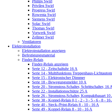
Philips Swirl
Privileg Swirl
Progress Swirl
Rowenta Swirl
Siemens Swirl
Solac Swirl
Thomas Swirl
Vorwerk Swirl
Zellmer Swirl
Ventilatoren
Elektroinstallation
Elektroinstallation anzeigen
Befestigungsmaterial
Finder-Relais
Finder-Relais anzeigen
Serie 12 - Zeitschaltuhr 16 A
Serie 14 - Multifunktions Treppenhaus-Lichtautom
Serie 15 - Elektronischer Dimmer
Serie 18 - Bewegungsmelder 10 A
Serie 20 - Stromstoss-Schalter, Schrittschalter, 16 
Serie 22 - Installationsschütze 25 A
Serie 26 - Stromstoss-Schalter, Kompaktbauart 10
Serie 38 - Koppel-Relais 0,1 - 2 - 3 - 5 - 6 - 8 - 16
Serie 40 - Steck-/Print-Relais 8 - 10 - 16 A
Serie 49 - Koppel-Relais 8 - 10 - 16 A