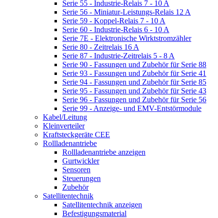
Serie 55 - Industrie-Relais 7 - 10 A
Serie 56 - Miniatur-Leistungs-Relais 12 A
Serie 59 - Koppel-Relais 7 - 10 A
Serie 60 - Industrie-Relais 6 - 10 A
Serie 7E - Elektronische Wirktstromzähler
Serie 80 - Zeitrelais 16 A
Serie 87 - Industrie-Zeitrelais 5 - 8 A
Serie 90 - Fassungen und Zubehör für Serie 88
Serie 93 - Fassungen und Zubehör für Serie 41
Serie 94 - Fassungen und Zubehör für Serie 85
Serie 95 - Fassungen und Zubehör für Serie 43
Serie 96 - Fassungen und Zubehör für Serie 56
Serie 99 - Anzeige- und EMV-Entstörmodule
Kabel/Leitung
Kleinverteiler
Kraftsteckgeräte CEE
Rollladenantriebe
Rollladenantriebe anzeigen
Gurtwickler
Sensoren
Steuerungen
Zubehör
Satellitentechnik
Satellitentechnik anzeigen
Befestigungsmaterial