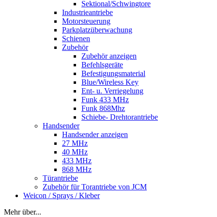
Sektional/Schwingtore
Industrieantriebe
Motorsteuerung
Parkplatzüberwachung
Schienen
Zubehör
Zubehör anzeigen
Befehlsgeräte
Befestigungsmaterial
Blue/Wireless Key
Ent- u. Verriegelung
Funk 433 MHz
Funk 868Mhz
Schiebe- Drehtorantriebe
Handsender
Handsender anzeigen
27 MHz
40 MHz
433 MHz
868 MHz
Türantriebe
Zubehör für Torantriebe von JCM
Weicon / Sprays / Kleber
Mehr über...