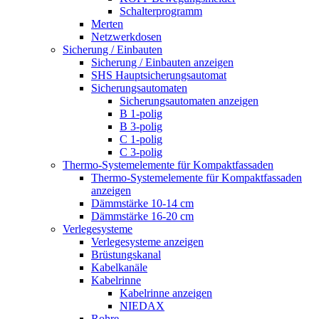
Schalterprogramm
Merten
Netzwerkdosen
Sicherung / Einbauten
Sicherung / Einbauten anzeigen
SHS Hauptsicherungsautomat
Sicherungsautomaten
Sicherungsautomaten anzeigen
B 1-polig
B 3-polig
C 1-polig
C 3-polig
Thermo-Systemelemente für Kompaktfassaden
Thermo-Systemelemente für Kompaktfassaden
anzeigen
Dämmstärke 10-14 cm
Dämmstärke 16-20 cm
Verlegesysteme
Verlegesysteme anzeigen
Brüstungskanal
Kabelkanäle
Kabelrinne
Kabelrinne anzeigen
NIEDAX
Rohre