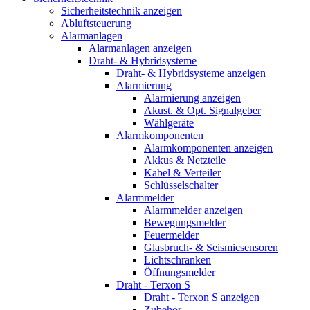
Sicherheitstechnik anzeigen
Abluftsteuerung
Alarmanlagen
Alarmanlagen anzeigen
Draht- & Hybridsysteme
Draht- & Hybridsysteme anzeigen
Alarmierung
Alarmierung anzeigen
Akust. & Opt. Signalgeber
Wählgeräte
Alarmkomponenten
Alarmkomponenten anzeigen
Akkus & Netzteile
Kabel & Verteiler
Schlüsselschalter
Alarmmelder
Alarmmelder anzeigen
Bewegungsmelder
Feuermelder
Glasbruch- & Seismicsensoren
Lichtschranken
Öffnungsmelder
Draht - Terxon S
Draht - Terxon S anzeigen
Zubehör