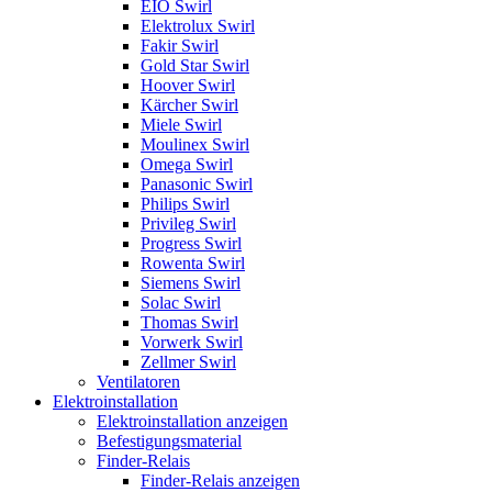
EIO Swirl
Elektrolux Swirl
Fakir Swirl
Gold Star Swirl
Hoover Swirl
Kärcher Swirl
Miele Swirl
Moulinex Swirl
Omega Swirl
Panasonic Swirl
Philips Swirl
Privileg Swirl
Progress Swirl
Rowenta Swirl
Siemens Swirl
Solac Swirl
Thomas Swirl
Vorwerk Swirl
Zellmer Swirl
Ventilatoren
Elektroinstallation
Elektroinstallation anzeigen
Befestigungsmaterial
Finder-Relais
Finder-Relais anzeigen