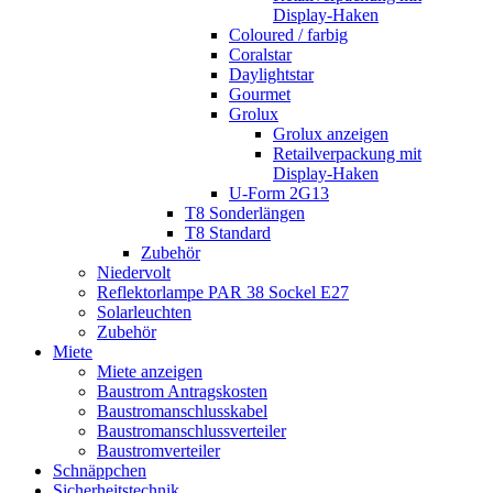
Display-Haken
Coloured / farbig
Coralstar
Daylightstar
Gourmet
Grolux
Grolux anzeigen
Retailverpackung mit
Display-Haken
U-Form 2G13
T8 Sonderlängen
T8 Standard
Zubehör
Niedervolt
Reflektorlampe PAR 38 Sockel E27
Solarleuchten
Zubehör
Miete
Miete anzeigen
Baustrom Antragskosten
Baustromanschlusskabel
Baustromanschlussverteiler
Baustromverteiler
Schnäppchen
Sicherheitstechnik