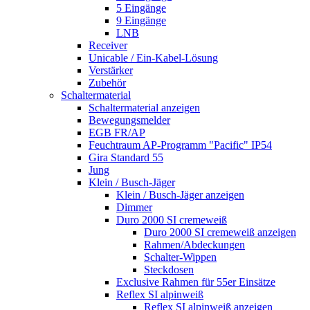
5 Eingänge
9 Eingänge
LNB
Receiver
Unicable / Ein-Kabel-Lösung
Verstärker
Zubehör
Schaltermaterial
Schaltermaterial anzeigen
Bewegungsmelder
EGB FR/AP
Feuchtraum AP-Programm "Pacific" IP54
Gira Standard 55
Jung
Klein / Busch-Jäger
Klein / Busch-Jäger anzeigen
Dimmer
Duro 2000 SI cremeweiß
Duro 2000 SI cremeweiß anzeigen
Rahmen/Abdeckungen
Schalter-Wippen
Steckdosen
Exclusive Rahmen für 55er Einsätze
Reflex SI alpinweiß
Reflex SI alpinweiß anzeigen