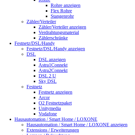
Rohre anzeigen
Flex Rohre
Stangenrohr
Zähler/Verteiler
Zähler/Verteiler anzeigen
Verdrahtungsmaterial
Zählerschränke
Festnetz/DSL/Handy
Festnetz/DSL/Handy anzeigen
DSL
DSL anzeigen
Astra1Connekt
Astra2Connekt
DSL 2 U
Sky DSL
Festnetz
Festnetz anzeigen
Arcor
O2 Festnetzpaket
Unitymedia
Vodafone
Hausautomation / Smart Home / LOXONE
Hausautomation / Smart Home / LOXONE anzeigen
Extensions / Erweiterungen