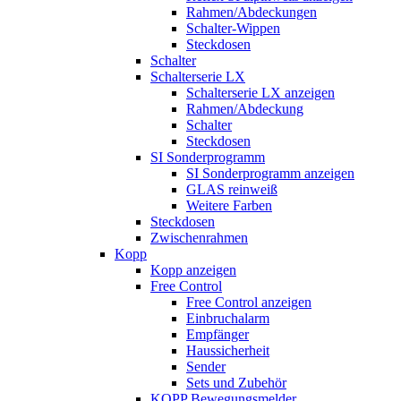
Rahmen/Abdeckungen
Schalter-Wippen
Steckdosen
Schalter
Schalterserie LX
Schalterserie LX anzeigen
Rahmen/Abdeckung
Schalter
Steckdosen
SI Sonderprogramm
SI Sonderprogramm anzeigen
GLAS reinweiß
Weitere Farben
Steckdosen
Zwischenrahmen
Kopp
Kopp anzeigen
Free Control
Free Control anzeigen
Einbruchalarm
Empfänger
Haussicherheit
Sender
Sets und Zubehör
KOPP Bewegungsmelder