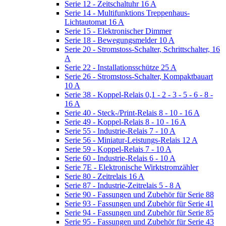
Serie 12 - Zeitschaltuhr 16 A
Serie 14 - Multifunktions Treppenhaus-
Lichtautomat 16 A
Serie 15 - Elektronischer Dimmer
Serie 18 - Bewegungsmelder 10 A
Serie 20 - Stromstoss-Schalter, Schrittschalter, 16
A
Serie 22 - Installationsschütze 25 A
Serie 26 - Stromstoss-Schalter, Kompaktbauart
10 A
Serie 38 - Koppel-Relais 0,1 - 2 - 3 - 5 - 6 - 8 -
16 A
Serie 40 - Steck-/Print-Relais 8 - 10 - 16 A
Serie 49 - Koppel-Relais 8 - 10 - 16 A
Serie 55 - Industrie-Relais 7 - 10 A
Serie 56 - Miniatur-Leistungs-Relais 12 A
Serie 59 - Koppel-Relais 7 - 10 A
Serie 60 - Industrie-Relais 6 - 10 A
Serie 7E - Elektronische Wirktstromzähler
Serie 80 - Zeitrelais 16 A
Serie 87 - Industrie-Zeitrelais 5 - 8 A
Serie 90 - Fassungen und Zubehör für Serie 88
Serie 93 - Fassungen und Zubehör für Serie 41
Serie 94 - Fassungen und Zubehör für Serie 85
Serie 95 - Fassungen und Zubehör für Serie 43