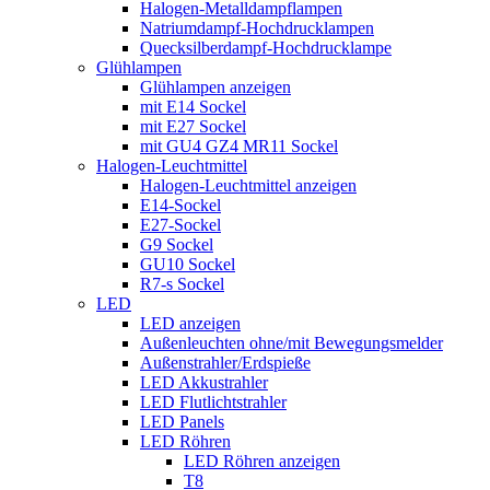
Halogen-Metalldampflampen
Natriumdampf-Hochdrucklampen
Quecksilberdampf-Hochdrucklampe
Glühlampen
Glühlampen anzeigen
mit E14 Sockel
mit E27 Sockel
mit GU4 GZ4 MR11 Sockel
Halogen-Leuchtmittel
Halogen-Leuchtmittel anzeigen
E14-Sockel
E27-Sockel
G9 Sockel
GU10 Sockel
R7-s Sockel
LED
LED anzeigen
Außenleuchten ohne/mit Bewegungsmelder
Außenstrahler/Erdspieße
LED Akkustrahler
LED Flutlichtstrahler
LED Panels
LED Röhren
LED Röhren anzeigen
T8