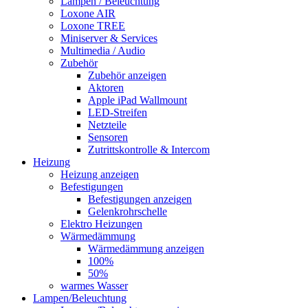
Lampen / Beleuchtung
Loxone AIR
Loxone TREE
Miniserver & Services
Multimedia / Audio
Zubehör
Zubehör anzeigen
Aktoren
Apple iPad Wallmount
LED-Streifen
Netzteile
Sensoren
Zutrittskontrolle & Intercom
Heizung
Heizung anzeigen
Befestigungen
Befestigungen anzeigen
Gelenkrohrschelle
Elektro Heizungen
Wärmedämmung
Wärmedämmung anzeigen
100%
50%
warmes Wasser
Lampen/Beleuchtung