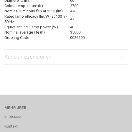
Diameter D [mm]
60
Colour temperature (K)
2700
Nominal luminous flux at 25°C (lm)
470
Rated lamp efficacy (lm/W) at 100 h -
47
50 Hz
Equivalent Inc. Lamp power (W)
40
Nominal average life (h)
35000
Ordering Code
0026290
Kundenrezensionen
MEHR ÜBER...
Impressum
Kontakt