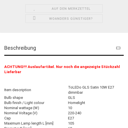
AUF DEN MERKZETTEL
WOANDERS GÜNSTIGER?
Beschreibung
ACHTUNG!!! Auslaufartikel. Nur noch die angezeigte Stückzahl
Lieferbar
ToLEDo GLS Satin 10W E27
Item description
dimmbar
Bulb shape
GLS
Bulb finish / Light colour
Homelight
Nominal wattage (W)
10
Nominal Voltage (V)
220-240
Cap
E27
Maximum Lamp length L [mm]
105