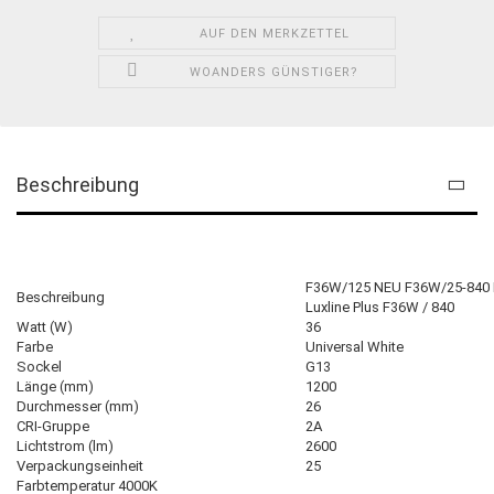
AUF DEN MERKZETTEL
WOANDERS GÜNSTIGER?
Beschreibung
F36W/125 NEU F36W/25-840
Beschreibung
Luxline Plus F36W / 840
Watt (W)
36
Farbe
Universal White
Sockel
G13
Länge (mm)
1200
Durchmesser (mm)
26
CRI-Gruppe
2A
Lichtstrom (lm)
2600
Verpackungseinheit
25
Farbtemperatur 4000K