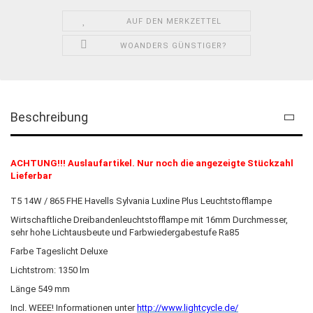
AUF DEN MERKZETTEL
WOANDERS GÜNSTIGER?
Beschreibung
ACHTUNG!!! Auslaufartikel. Nur noch die angezeigte Stückzahl
Lieferbar
T5 14W / 865 FHE Havells Sylvania Luxline Plus Leuchtstofflampe
Wirtschaftliche Dreibandenleuchtstofflampe mit 16mm Durchmesser,
sehr hohe Lichtausbeute und Farbwiedergabestufe Ra85
Farbe Tageslicht Deluxe
Lichtstrom: 1350 lm
Länge 549 mm
Incl. WEEE! Informationen unter
http://www.lightcycle.de/