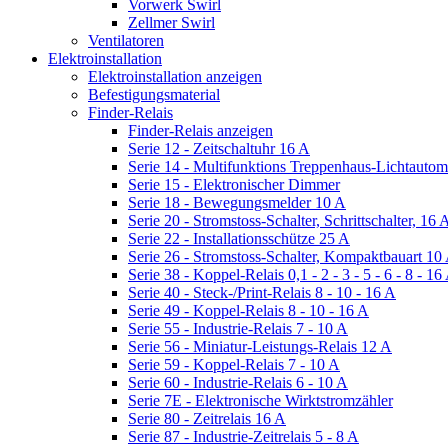
Vorwerk Swirl
Zellmer Swirl
Ventilatoren
Elektroinstallation
Elektroinstallation anzeigen
Befestigungsmaterial
Finder-Relais
Finder-Relais anzeigen
Serie 12 - Zeitschaltuhr 16 A
Serie 14 - Multifunktions Treppenhaus-Lichtautom
Serie 15 - Elektronischer Dimmer
Serie 18 - Bewegungsmelder 10 A
Serie 20 - Stromstoss-Schalter, Schrittschalter, 16 
Serie 22 - Installationsschütze 25 A
Serie 26 - Stromstoss-Schalter, Kompaktbauart 10
Serie 38 - Koppel-Relais 0,1 - 2 - 3 - 5 - 6 - 8 - 16
Serie 40 - Steck-/Print-Relais 8 - 10 - 16 A
Serie 49 - Koppel-Relais 8 - 10 - 16 A
Serie 55 - Industrie-Relais 7 - 10 A
Serie 56 - Miniatur-Leistungs-Relais 12 A
Serie 59 - Koppel-Relais 7 - 10 A
Serie 60 - Industrie-Relais 6 - 10 A
Serie 7E - Elektronische Wirktstromzähler
Serie 80 - Zeitrelais 16 A
Serie 87 - Industrie-Zeitrelais 5 - 8 A