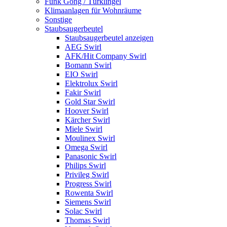
Funk Gong / Türklingel
Klimaanlagen für Wohnräume
Sonstige
Staubsaugerbeutel
Staubsaugerbeutel anzeigen
AEG Swirl
AFK/Hit Company Swirl
Bomann Swirl
EIO Swirl
Elektrolux Swirl
Fakir Swirl
Gold Star Swirl
Hoover Swirl
Kärcher Swirl
Miele Swirl
Moulinex Swirl
Omega Swirl
Panasonic Swirl
Philips Swirl
Privileg Swirl
Progress Swirl
Rowenta Swirl
Siemens Swirl
Solac Swirl
Thomas Swirl