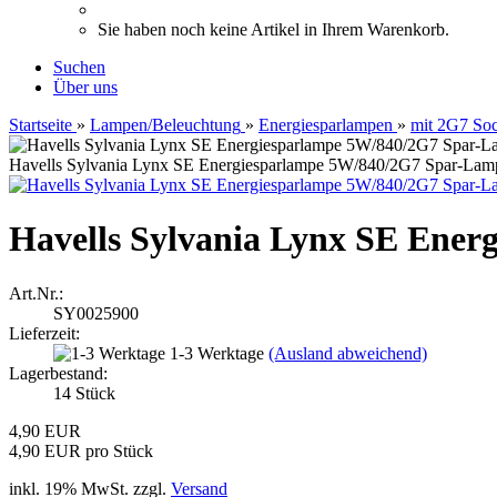
Sie haben noch keine Artikel in Ihrem Warenkorb.
Suchen
Über uns
Startseite
»
Lampen/Beleuchtung
»
Energiesparlampen
»
mit 2G7 Soc
Havells Sylvania Lynx SE Energiesparlampe 5W/840/2G7 Spar-La
Havells Sylvania Lynx SE Ene
Art.Nr.:
SY0025900
Lieferzeit:
1-3 Werktage
(Ausland abweichend)
Lagerbestand:
14
Stück
4,90 EUR
4,90 EUR pro Stück
inkl. 19% MwSt. zzgl.
Versand