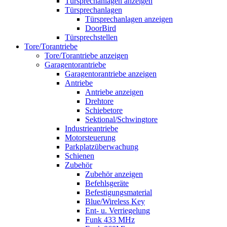
Türsprechanlagen anzeigen
Türsprechanlagen
Türsprechanlagen anzeigen
DoorBird
Türsprechstellen
Tore/Torantriebe
Tore/Torantriebe anzeigen
Garagentorantriebe
Garagentorantriebe anzeigen
Antriebe
Antriebe anzeigen
Drehtore
Schiebetore
Sektional/Schwingtore
Industrieantriebe
Motorsteuerung
Parkplatzüberwachung
Schienen
Zubehör
Zubehör anzeigen
Befehlsgeräte
Befestigungsmaterial
Blue/Wireless Key
Ent- u. Verriegelung
Funk 433 MHz