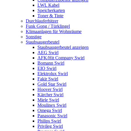
LWL Kabel
Speicherkarten
Toner & Tinte
Durchlauferhitzer
Funk Gong / Türklingel
Klimaanlagen für Wohnräume
Sonstige
Staubsaugerbeutel
Staubsaugerbeutel anzeigen
AEG Swirl
AFK/Hit Company Swirl
Bomann Swirl
EIO Swirl
Elektrolux Swirl
Fakir Swirl
Gold Star Swirl
Hoover Swirl
Kärcher Swirl
Miele Swirl
Moulinex Swirl
Omega Swirl
Panasonic Swirl
Philips Swirl
Privileg Swirl