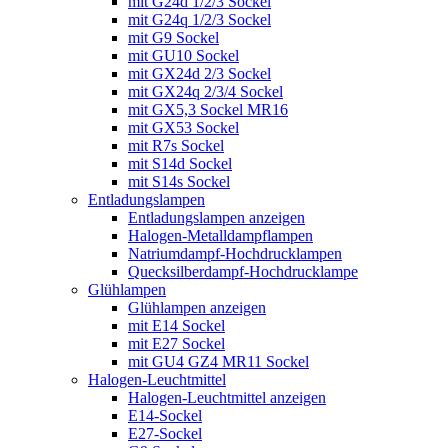
mit G24d 1/2/3 Sockel
mit G24q 1/2/3 Sockel
mit G9 Sockel
mit GU10 Sockel
mit GX24d 2/3 Sockel
mit GX24q 2/3/4 Sockel
mit GX5,3 Sockel MR16
mit GX53 Sockel
mit R7s Sockel
mit S14d Sockel
mit S14s Sockel
Entladungslampen
Entladungslampen anzeigen
Halogen-Metalldampflampen
Natriumdampf-Hochdrucklampen
Quecksilberdampf-Hochdrucklampe
Glühlampen
Glühlampen anzeigen
mit E14 Sockel
mit E27 Sockel
mit GU4 GZ4 MR11 Sockel
Halogen-Leuchtmittel
Halogen-Leuchtmittel anzeigen
E14-Sockel
E27-Sockel