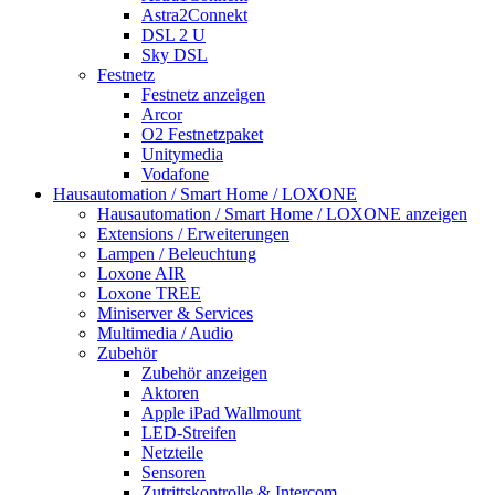
Astra2Connekt
DSL 2 U
Sky DSL
Festnetz
Festnetz anzeigen
Arcor
O2 Festnetzpaket
Unitymedia
Vodafone
Hausautomation / Smart Home / LOXONE
Hausautomation / Smart Home / LOXONE anzeigen
Extensions / Erweiterungen
Lampen / Beleuchtung
Loxone AIR
Loxone TREE
Miniserver & Services
Multimedia / Audio
Zubehör
Zubehör anzeigen
Aktoren
Apple iPad Wallmount
LED-Streifen
Netzteile
Sensoren
Zutrittskontrolle & Intercom