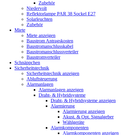
Zubehör
Niedervolt
Reflektorlampe PAR 38 Sockel E27
Solarleuchten
Zubehör
Miete
Miete anzeigen
Baustrom Antragskosten
Baustromanschlusskabel
Baustromanschlussverteiler
Baustromverteiler
Schnäppchen
Sicherheitstechnik
Sicherheitstechnik anzeigen
Abluftsteuerung
Alarmanlagen
Alarmanlagen anzeigen
Draht- & Hybridsysteme
Draht- & Hybridsysteme anzeigen
Alarmierung
Alarmierung anzeigen
Akust. & Opt. Signalgeber
Wählgeräte
Alarmkomponenten
Alarmkomponenten anzeigen