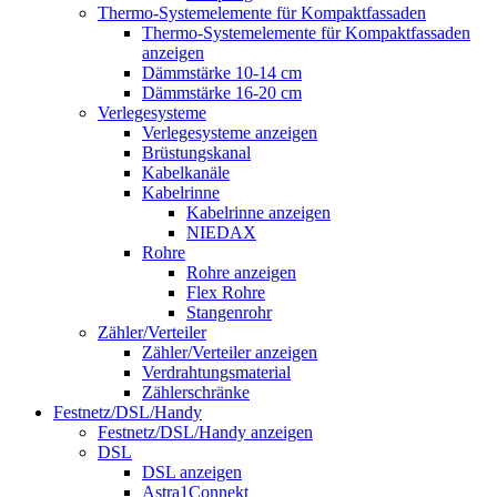
Thermo-Systemelemente für Kompaktfassaden
Thermo-Systemelemente für Kompaktfassaden
anzeigen
Dämmstärke 10-14 cm
Dämmstärke 16-20 cm
Verlegesysteme
Verlegesysteme anzeigen
Brüstungskanal
Kabelkanäle
Kabelrinne
Kabelrinne anzeigen
NIEDAX
Rohre
Rohre anzeigen
Flex Rohre
Stangenrohr
Zähler/Verteiler
Zähler/Verteiler anzeigen
Verdrahtungsmaterial
Zählerschränke
Festnetz/DSL/Handy
Festnetz/DSL/Handy anzeigen
DSL
DSL anzeigen
Astra1Connekt