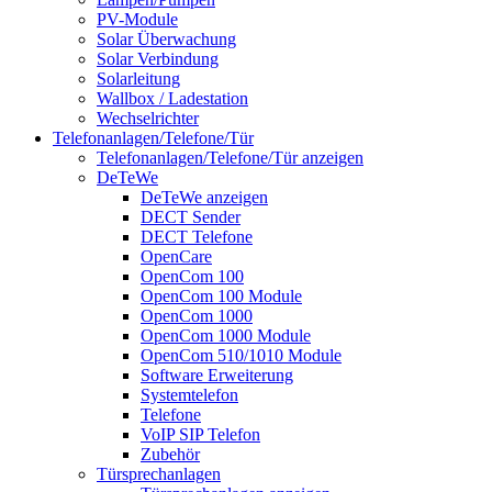
PV-Module
Solar Überwachung
Solar Verbindung
Solarleitung
Wallbox / Ladestation
Wechselrichter
Telefonanlagen/Telefone/Tür
Telefonanlagen/Telefone/Tür anzeigen
DeTeWe
DeTeWe anzeigen
DECT Sender
DECT Telefone
OpenCare
OpenCom 100
OpenCom 100 Module
OpenCom 1000
OpenCom 1000 Module
OpenCom 510/1010 Module
Software Erweiterung
Systemtelefon
Telefone
VoIP SIP Telefon
Zubehör
Türsprechanlagen