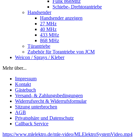
Funk 868Mhz
Schiebe- Drehtorantriebe
Handsender
Handsender anzeigen
27 MHz
40 MHz
433 MHz
868 MHz
Türantriebe
Zubehör für Torantriebe von JCM
Weicon / Sprays / Kleber
Mehr über...
Impressum
Kontakt
Gästebuch
Versand- & Zahlungsbedingungen
Widerrufsrecht & Widerrufsformular
Sitzung unterbrochen
AGB
Privatsphäre und Datenschutz
Callback Service
https://www.mlelektro.de/mle-video/MLElektroSystemVideo.mp4