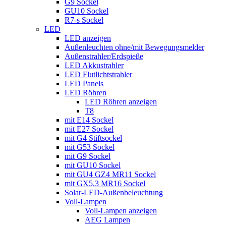
G9 Sockel
GU10 Sockel
R7-s Sockel
LED
LED anzeigen
Außenleuchten ohne/mit Bewegungsmelder
Außenstrahler/Erdspieße
LED Akkustrahler
LED Flutlichtstrahler
LED Panels
LED Röhren
LED Röhren anzeigen
T8
mit E14 Sockel
mit E27 Sockel
mit G4 Stiftsockel
mit G53 Sockel
mit G9 Sockel
mit GU10 Sockel
mit GU4 GZ4 MR11 Sockel
mit GX5,3 MR16 Sockel
Solar-LED-Außenbeleuchtung
Voll-Lampen
Voll-Lampen anzeigen
AEG Lampen