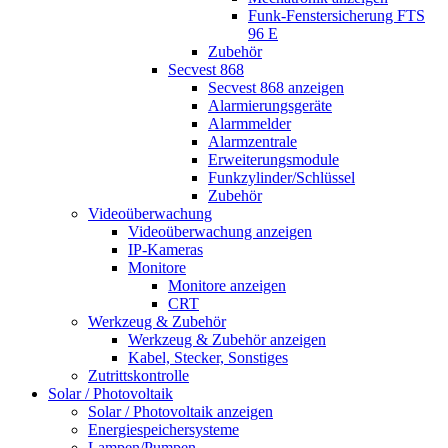
Funk-Fenstersicherung FTS
96 E
Zubehör
Secvest 868
Secvest 868 anzeigen
Alarmierungsgeräte
Alarmmelder
Alarmzentrale
Erweiterungsmodule
Funkzylinder/Schlüssel
Zubehör
Videoüberwachung
Videoüberwachung anzeigen
IP-Kameras
Monitore
Monitore anzeigen
CRT
Werkzeug & Zubehör
Werkzeug & Zubehör anzeigen
Kabel, Stecker, Sonstiges
Zutrittskontrolle
Solar / Photovoltaik
Solar / Photovoltaik anzeigen
Energiespeichersysteme
Lampen/Pumpen