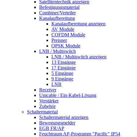
Satellitentechnik anzeigen
Befestigungsmaterial
Combiner/Verteiler
Kanalaufbereitung
Kanalaufbereitung anzeigen
AV Module
COFDM Module
Preisner
QPSK Module
LNB / Multiswitch
LNB / Multiswitch anzeigen
13 Eingänge
17 Eingänge
5 Eingänge
9 Eingänge
LNB
Receiver
Unicable / Ein-Kabel-Lösung
Verstärker
Zubehör
Schaltermaterial
Schaltermaterial anzeigen
Bewegungsmelder
EGB FR/AP
Feuchtraum AP-Programm "Pacific" IP54