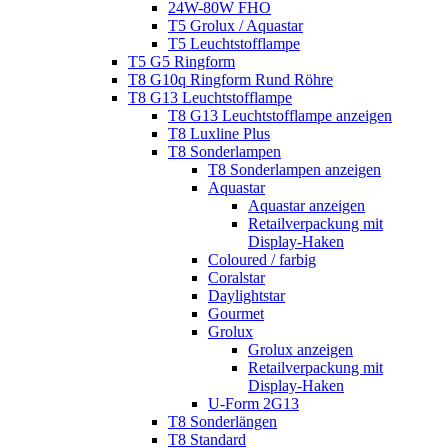
24W-80W FHO
T5 Grolux / Aquastar
T5 Leuchtstofflampe
T5 G5 Ringform
T8 G10q Ringform Rund Röhre
T8 G13 Leuchtstofflampe
T8 G13 Leuchtstofflampe anzeigen
T8 Luxline Plus
T8 Sonderlampen
T8 Sonderlampen anzeigen
Aquastar
Aquastar anzeigen
Retailverpackung mit
Display-Haken
Coloured / farbig
Coralstar
Daylightstar
Gourmet
Grolux
Grolux anzeigen
Retailverpackung mit
Display-Haken
U-Form 2G13
T8 Sonderlängen
T8 Standard