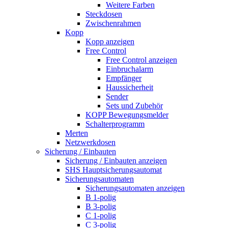
Weitere Farben
Steckdosen
Zwischenrahmen
Kopp
Kopp anzeigen
Free Control
Free Control anzeigen
Einbruchalarm
Empfänger
Haussicherheit
Sender
Sets und Zubehör
KOPP Bewegungsmelder
Schalterprogramm
Merten
Netzwerkdosen
Sicherung / Einbauten
Sicherung / Einbauten anzeigen
SHS Hauptsicherungsautomat
Sicherungsautomaten
Sicherungsautomaten anzeigen
B 1-polig
B 3-polig
C 1-polig
C 3-polig