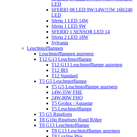
LED
SFERIQ 08 LED 9W/14W/15W 160/240
LED
Sferiq 1 LED 14W
Sferiq 1 LED 9W
SFERIQ 1 SENSOR LED 14
Sferiq 2 LED 18W
Sylvania
Leuchtstofflampen
Leuchtstofflampen anzeigen
T12 G13 Leuchtstofflampe
T12 G13 Leuchtstofflampe anzeigen
T12 IRS
T12 Standard
T5 G5 Leuchtstofflampe
T5 G5 Leuchtstofflampe anzeigen
14W-35W FHE
24W-80W FHO
T5 Grolux / Aquastar
T5 Leuchtstofflampe
T5 G5 Ringform
T8 G10q Ringform Rund Röhre
T8 G13 Leuchtstofflampe
T8 G13 Leuchtstofflampe anzeigen
T8 Luxline Plus