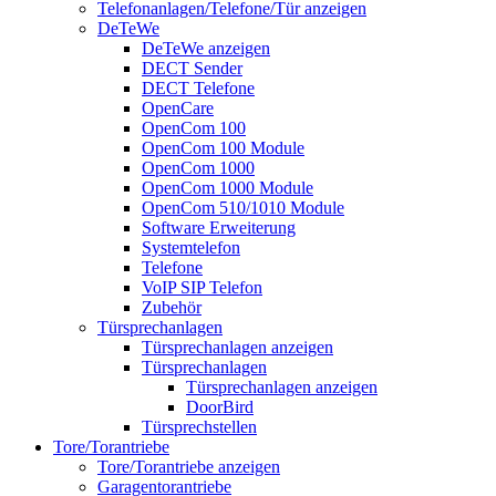
Telefonanlagen/Telefone/Tür anzeigen
DeTeWe
DeTeWe anzeigen
DECT Sender
DECT Telefone
OpenCare
OpenCom 100
OpenCom 100 Module
OpenCom 1000
OpenCom 1000 Module
OpenCom 510/1010 Module
Software Erweiterung
Systemtelefon
Telefone
VoIP SIP Telefon
Zubehör
Türsprechanlagen
Türsprechanlagen anzeigen
Türsprechanlagen
Türsprechanlagen anzeigen
DoorBird
Türsprechstellen
Tore/Torantriebe
Tore/Torantriebe anzeigen
Garagentorantriebe