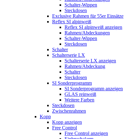
Schalter-Wippen
Steckdosen
Exclusive Rahmen für 55er Einsätze
Reflex SI alpinweiß
Reflex SI alpinweiß anzeigen
Rahmen/Abdeckungen
Schalter-Wippen
Steckdosen
Schalter
Schalterserie LX
Schalterserie LX anzeigen
Rahmen/Abdeckung
Schalter
Steckdosen
SI Sonderprogramm
SI Sonderprogramm anzeigen
GLAS reinweiß
Weitere Farben
Steckdosen
Zwischenrahmen
Kopp
Kopp anzeigen
Free Control
Free Control anzeigen
Einbruchalarm