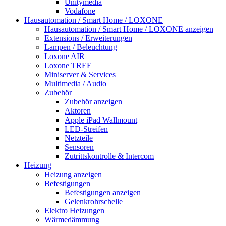
Unitymedia
Vodafone
Hausautomation / Smart Home / LOXONE
Hausautomation / Smart Home / LOXONE anzeigen
Extensions / Erweiterungen
Lampen / Beleuchtung
Loxone AIR
Loxone TREE
Miniserver & Services
Multimedia / Audio
Zubehör
Zubehör anzeigen
Aktoren
Apple iPad Wallmount
LED-Streifen
Netzteile
Sensoren
Zutrittskontrolle & Intercom
Heizung
Heizung anzeigen
Befestigungen
Befestigungen anzeigen
Gelenkrohrschelle
Elektro Heizungen
Wärmedämmung