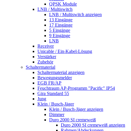
QPSK Module
LNB / Multiswitch
LNB / Multiswitch anzeigen
13 Eingänge
17 Eingänge
5 Eingänge
9 Eingänge
LNB
Receiver
Unicable / Ein-Kabel-Lösung
Verstärker
Zubehör
Schaltermaterial
Schaltermaterial anzeigen
Bewegungsmelder
EGB FR/AP
Feuchtraum AP-Programm "Pacific" IP54
Gira Standard 55
Jung
Klein / Busch-Jäger
Klein / Busch-Jäger anzeigen
Dimmer
Duro 2000 SI cremeweiß
Duro 2000 SI cremeweiß anzeigen
Rahmen/Abdeckungen