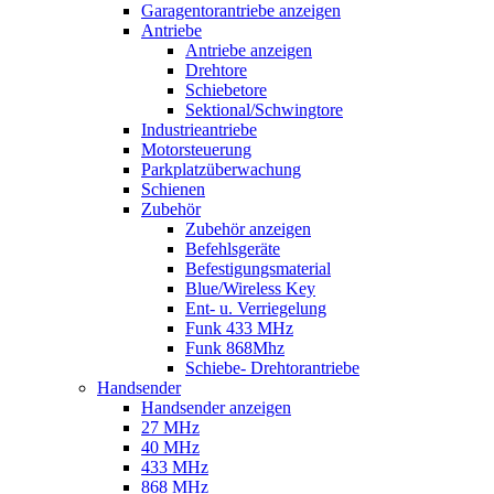
Garagentorantriebe anzeigen
Antriebe
Antriebe anzeigen
Drehtore
Schiebetore
Sektional/Schwingtore
Industrieantriebe
Motorsteuerung
Parkplatzüberwachung
Schienen
Zubehör
Zubehör anzeigen
Befehlsgeräte
Befestigungsmaterial
Blue/Wireless Key
Ent- u. Verriegelung
Funk 433 MHz
Funk 868Mhz
Schiebe- Drehtorantriebe
Handsender
Handsender anzeigen
27 MHz
40 MHz
433 MHz
868 MHz