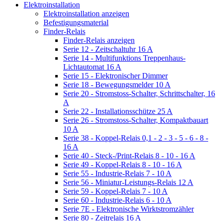
Elektroinstallation
Elektroinstallation anzeigen
Befestigungsmaterial
Finder-Relais
Finder-Relais anzeigen
Serie 12 - Zeitschaltuhr 16 A
Serie 14 - Multifunktions Treppenhaus-
Lichtautomat 16 A
Serie 15 - Elektronischer Dimmer
Serie 18 - Bewegungsmelder 10 A
Serie 20 - Stromstoss-Schalter, Schrittschalter, 16
A
Serie 22 - Installationsschütze 25 A
Serie 26 - Stromstoss-Schalter, Kompaktbauart
10 A
Serie 38 - Koppel-Relais 0,1 - 2 - 3 - 5 - 6 - 8 -
16 A
Serie 40 - Steck-/Print-Relais 8 - 10 - 16 A
Serie 49 - Koppel-Relais 8 - 10 - 16 A
Serie 55 - Industrie-Relais 7 - 10 A
Serie 56 - Miniatur-Leistungs-Relais 12 A
Serie 59 - Koppel-Relais 7 - 10 A
Serie 60 - Industrie-Relais 6 - 10 A
Serie 7E - Elektronische Wirktstromzähler
Serie 80 - Zeitrelais 16 A