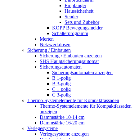
Empfänger
Haussicherheit
Sender
Sets und Zubehör
KOPP Bewegungsmelder
Schalterprogramm
Merten
Netzwerkdosen
Sicherung / Einbauten
Sicherung / Einbauten anzeigen
SHS Hauptsicherungsautomat
Sicherungsautomaten
Sicherungsautomaten anzeigen
B 1-polig
B 3-polig
C 1-polig
C 3-polig
Thermo-Systemelemente für Kompaktfassaden
Thermo-Systemelemente für Kompaktfassaden
anzeigen
Dämmstärke 10-14 cm
Dämmstärke 16-20 cm
Verlegesysteme
Verlegesysteme anzeigen