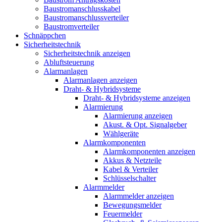
Baustromanschlusskabel
Baustromanschlussverteiler
Baustromverteiler
Schnäppchen
Sicherheitstechnik
Sicherheitstechnik anzeigen
Abluftsteuerung
Alarmanlagen
Alarmanlagen anzeigen
Draht- & Hybridsysteme
Draht- & Hybridsysteme anzeigen
Alarmierung
Alarmierung anzeigen
Akust. & Opt. Signalgeber
Wählgeräte
Alarmkomponenten
Alarmkomponenten anzeigen
Akkus & Netzteile
Kabel & Verteiler
Schlüsselschalter
Alarmmelder
Alarmmelder anzeigen
Bewegungsmelder
Feuermelder