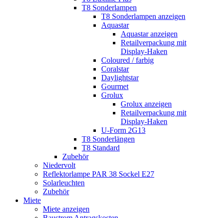
T8 Sonderlampen
T8 Sonderlampen anzeigen
Aquastar
Aquastar anzeigen
Retailverpackung mit
Display-Haken
Coloured / farbig
Coralstar
Daylightstar
Gourmet
Grolux
Grolux anzeigen
Retailverpackung mit
Display-Haken
U-Form 2G13
T8 Sonderlängen
T8 Standard
Zubehör
Niedervolt
Reflektorlampe PAR 38 Sockel E27
Solarleuchten
Zubehör
Miete
Miete anzeigen
Baustrom Antragskosten