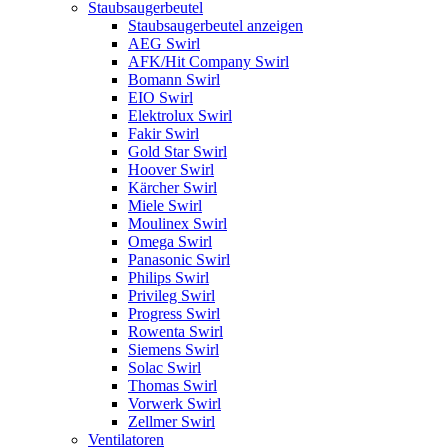
Staubsaugerbeutel
Staubsaugerbeutel anzeigen
AEG Swirl
AFK/Hit Company Swirl
Bomann Swirl
EIO Swirl
Elektrolux Swirl
Fakir Swirl
Gold Star Swirl
Hoover Swirl
Kärcher Swirl
Miele Swirl
Moulinex Swirl
Omega Swirl
Panasonic Swirl
Philips Swirl
Privileg Swirl
Progress Swirl
Rowenta Swirl
Siemens Swirl
Solac Swirl
Thomas Swirl
Vorwerk Swirl
Zellmer Swirl
Ventilatoren