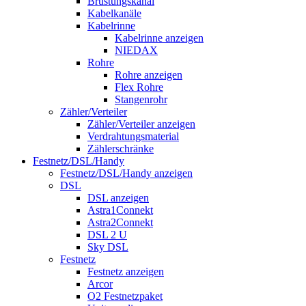
Brüstungskanal
Kabelkanäle
Kabelrinne
Kabelrinne anzeigen
NIEDAX
Rohre
Rohre anzeigen
Flex Rohre
Stangenrohr
Zähler/Verteiler
Zähler/Verteiler anzeigen
Verdrahtungsmaterial
Zählerschränke
Festnetz/DSL/Handy
Festnetz/DSL/Handy anzeigen
DSL
DSL anzeigen
Astra1Connekt
Astra2Connekt
DSL 2 U
Sky DSL
Festnetz
Festnetz anzeigen
Arcor
O2 Festnetzpaket