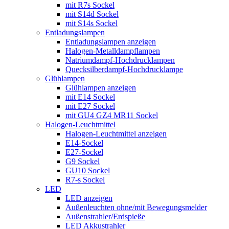
mit R7s Sockel
mit S14d Sockel
mit S14s Sockel
Entladungslampen
Entladungslampen anzeigen
Halogen-Metalldampflampen
Natriumdampf-Hochdrucklampen
Quecksilberdampf-Hochdrucklampe
Glühlampen
Glühlampen anzeigen
mit E14 Sockel
mit E27 Sockel
mit GU4 GZ4 MR11 Sockel
Halogen-Leuchtmittel
Halogen-Leuchtmittel anzeigen
E14-Sockel
E27-Sockel
G9 Sockel
GU10 Sockel
R7-s Sockel
LED
LED anzeigen
Außenleuchten ohne/mit Bewegungsmelder
Außenstrahler/Erdspieße
LED Akkustrahler