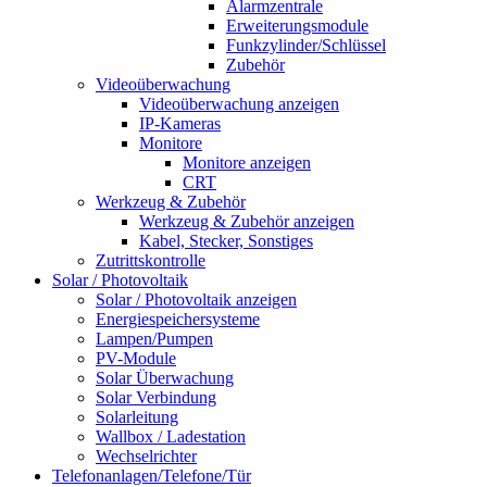
Alarmzentrale
Erweiterungsmodule
Funkzylinder/Schlüssel
Zubehör
Videoüberwachung
Videoüberwachung anzeigen
IP-Kameras
Monitore
Monitore anzeigen
CRT
Werkzeug & Zubehör
Werkzeug & Zubehör anzeigen
Kabel, Stecker, Sonstiges
Zutrittskontrolle
Solar / Photovoltaik
Solar / Photovoltaik anzeigen
Energiespeichersysteme
Lampen/Pumpen
PV-Module
Solar Überwachung
Solar Verbindung
Solarleitung
Wallbox / Ladestation
Wechselrichter
Telefonanlagen/Telefone/Tür