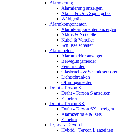
Alarmierung
Alarmierung anzeigen
Akust. & Opt. Signalgeber
Wählgeräte
Alarmkomponenten
Alarmkomponenten anzeigen
Akkus & Netzteile
Kabel & Verteiler
Schlüsselschalter
Alarmmelder
Alarmmelder anzeigen
Bewegungsmelder
Feuermelder
Glasbruch- & Seismicsensoren
Lichtschranken
Öffnungsmelder
Draht - Terxon S
Draht - Terxon S anzeigen
Zubehör
Draht - Terxon SX
Draht - Terxon SX anzeigen
Alarmzentrale & -sets
Zubehör
Hybrid - Terxon L
Hybrid - Terxon L anzeigen