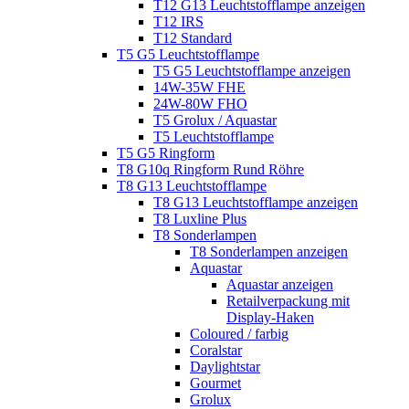
T12 G13 Leuchtstofflampe anzeigen
T12 IRS
T12 Standard
T5 G5 Leuchtstofflampe
T5 G5 Leuchtstofflampe anzeigen
14W-35W FHE
24W-80W FHO
T5 Grolux / Aquastar
T5 Leuchtstofflampe
T5 G5 Ringform
T8 G10q Ringform Rund Röhre
T8 G13 Leuchtstofflampe
T8 G13 Leuchtstofflampe anzeigen
T8 Luxline Plus
T8 Sonderlampen
T8 Sonderlampen anzeigen
Aquastar
Aquastar anzeigen
Retailverpackung mit
Display-Haken
Coloured / farbig
Coralstar
Daylightstar
Gourmet
Grolux