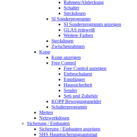
Rahmen/Abdeckung
Schalter
Steckdosen
SI Sonderprogramm
SI Sonderprogramm anzeigen
GLAS reinweiß
Weitere Farben
Steckdosen
Zwischenrahmen
Kopp
Kopp anzeigen
Free Control
Free Control anzeigen
Einbruchalarm
Empfänger
Haussicherheit
Sender
Sets und Zubehör
KOPP Bewegungsmelder
Schalterprogramm
Merten
Netzwerkdosen
Sicherung / Einbauten
Sicherung / Einbauten anzeigen
SHS Hauptsicherungsautomat