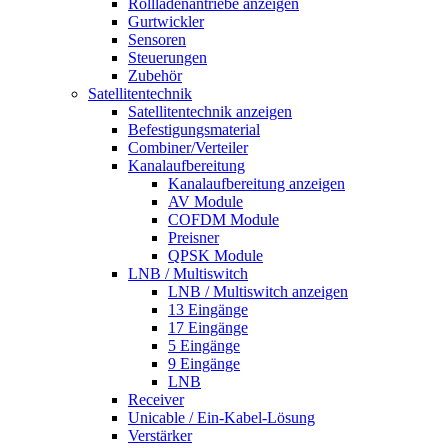
Rollladenantriebe anzeigen
Gurtwickler
Sensoren
Steuerungen
Zubehör
Satellitentechnik
Satellitentechnik anzeigen
Befestigungsmaterial
Combiner/Verteiler
Kanalaufbereitung
Kanalaufbereitung anzeigen
AV Module
COFDM Module
Preisner
QPSK Module
LNB / Multiswitch
LNB / Multiswitch anzeigen
13 Eingänge
17 Eingänge
5 Eingänge
9 Eingänge
LNB
Receiver
Unicable / Ein-Kabel-Lösung
Verstärker