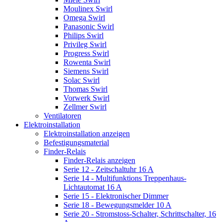
Moulinex Swirl
Omega Swirl
Panasonic Swirl
Philips Swirl
Privileg Swirl
Progress Swirl
Rowenta Swirl
Siemens Swirl
Solac Swirl
Thomas Swirl
Vorwerk Swirl
Zellmer Swirl
Ventilatoren
Elektroinstallation
Elektroinstallation anzeigen
Befestigungsmaterial
Finder-Relais
Finder-Relais anzeigen
Serie 12 - Zeitschaltuhr 16 A
Serie 14 - Multifunktions Treppenhaus-
Lichtautomat 16 A
Serie 15 - Elektronischer Dimmer
Serie 18 - Bewegungsmelder 10 A
Serie 20 - Stromstoss-Schalter, Schrittschalter, 16