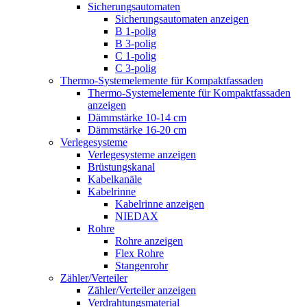
Sicherungsautomaten
Sicherungsautomaten anzeigen
B 1-polig
B 3-polig
C 1-polig
C 3-polig
Thermo-Systemelemente für Kompaktfassaden
Thermo-Systemelemente für Kompaktfassaden
anzeigen
Dämmstärke 10-14 cm
Dämmstärke 16-20 cm
Verlegesysteme
Verlegesysteme anzeigen
Brüstungskanal
Kabelkanäle
Kabelrinne
Kabelrinne anzeigen
NIEDAX
Rohre
Rohre anzeigen
Flex Rohre
Stangenrohr
Zähler/Verteiler
Zähler/Verteiler anzeigen
Verdrahtungsmaterial