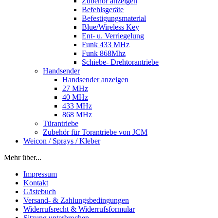
Zubehör anzeigen
Befehlsgeräte
Befestigungsmaterial
Blue/Wireless Key
Ent- u. Verriegelung
Funk 433 MHz
Funk 868Mhz
Schiebe- Drehtorantriebe
Handsender
Handsender anzeigen
27 MHz
40 MHz
433 MHz
868 MHz
Türantriebe
Zubehör für Torantriebe von JCM
Weicon / Sprays / Kleber
Mehr über...
Impressum
Kontakt
Gästebuch
Versand- & Zahlungsbedingungen
Widerrufsrecht & Widerrufsformular
Sitzung unterbrochen