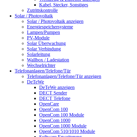
Kabel, Stecker, Sonstiges
Zutrittskontrolle
Solar / Photovoltaik
Solar / Photovoltaik anzeigen
Energiespeichersysteme
Lampen/Pumpen
PV-Module
Solar Überwachung
Solar Verbindung
Solarleitung
Wallbox / Ladestation
Wechselrichter
Telefonanlagen/Telefone/Tür
Telefonanlagen/Telefone/Tür anzeigen
DeTeWe
DeTeWe anzeigen
DECT Sender
DECT Telefone
OpenCare
OpenCom 100
OpenCom 100 Module
OpenCom 1000
OpenCom 1000 Module
OpenCom 510/1010 Module
Software Erweiterung