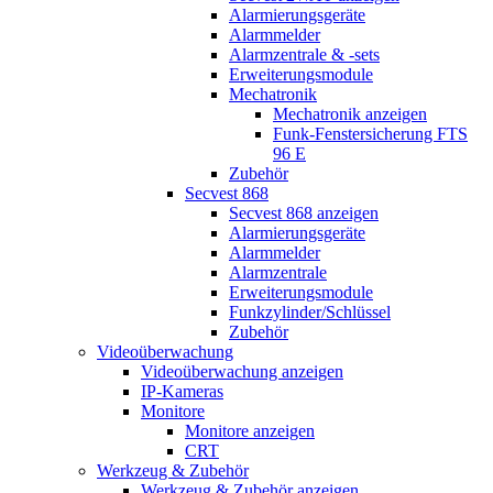
Alarmierungsgeräte
Alarmmelder
Alarmzentrale & -sets
Erweiterungsmodule
Mechatronik
Mechatronik anzeigen
Funk-Fenstersicherung FTS
96 E
Zubehör
Secvest 868
Secvest 868 anzeigen
Alarmierungsgeräte
Alarmmelder
Alarmzentrale
Erweiterungsmodule
Funkzylinder/Schlüssel
Zubehör
Videoüberwachung
Videoüberwachung anzeigen
IP-Kameras
Monitore
Monitore anzeigen
CRT
Werkzeug & Zubehör
Werkzeug & Zubehör anzeigen