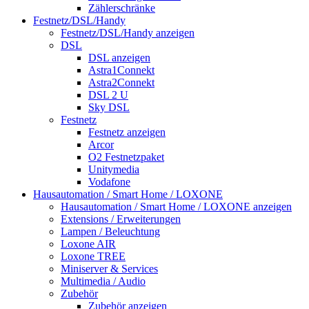
Zählerschränke
Festnetz/DSL/Handy
Festnetz/DSL/Handy anzeigen
DSL
DSL anzeigen
Astra1Connekt
Astra2Connekt
DSL 2 U
Sky DSL
Festnetz
Festnetz anzeigen
Arcor
O2 Festnetzpaket
Unitymedia
Vodafone
Hausautomation / Smart Home / LOXONE
Hausautomation / Smart Home / LOXONE anzeigen
Extensions / Erweiterungen
Lampen / Beleuchtung
Loxone AIR
Loxone TREE
Miniserver & Services
Multimedia / Audio
Zubehör
Zubehör anzeigen