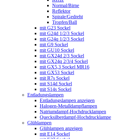
Normal/Birne
Reflektor
Spirale/Gedreht
Tropfen/Ball
mit G23 Sockel
mit G24d 1/2/3 Sockel
mit G24q 1/2/3 Sockel
mit G9 Sockel
mit GU10 Sockel
mit GX24d 2/3 Sockel
mit GX24q 2/3/4 Sockel
mit GX5,3 Sockel MR16
mit GX53 Sockel
mit R7s Sockel
mit S14d Sockel
mit S14s Sockel
Entladungslampen
Entladungslampen anzeigen
Halogen-Metalldampflampen
Natriumdampf-Hochdrucklampen
Quecksilberdampf-Hochdrucklampe
Glühlampen
Glühlampen anzeigen
mit E14 Sockel