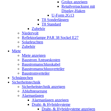
Grolux anzeigen
Retailverpackung mit
Display-Haken
U-Form 2G13
T8 Sonderlängen
T8 Standard
Zubehör
Niedervolt
Reflektorlampe PAR 38 Sockel E27
Solarleuchten
Zubehör
Miete
Miete anzeigen
Baustrom Antragskosten
Baustromanschlusskabel
Baustromanschlussverteiler
Baustromverteiler
Schnäppchen
Sicherheitstechnik
Sicherheitstechnik anzeigen
Abluftsteuerung
Alarmanlagen
Alarmanlagen anzeigen
Draht- & Hybridsysteme
Draht- & Hybridsysteme anzeigen