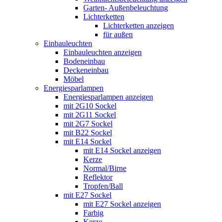
Garten- Außenbeleuchtung
Lichterketten
Lichterketten anzeigen
für außen
Einbauleuchten
Einbauleuchten anzeigen
Bodeneinbau
Deckeneinbau
Möbel
Energiesparlampen
Energiesparlampen anzeigen
mit 2G10 Sockel
mit 2G11 Sockel
mit 2G7 Sockel
mit B22 Sockel
mit E14 Sockel
mit E14 Sockel anzeigen
Kerze
Normal/Birne
Reflektor
Tropfen/Ball
mit E27 Sockel
mit E27 Sockel anzeigen
Farbig
Kerze