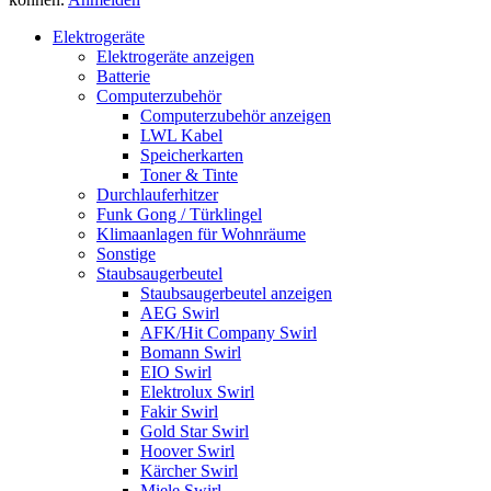
Elektrogeräte
Elektrogeräte anzeigen
Batterie
Computerzubehör
Computerzubehör anzeigen
LWL Kabel
Speicherkarten
Toner & Tinte
Durchlauferhitzer
Funk Gong / Türklingel
Klimaanlagen für Wohnräume
Sonstige
Staubsaugerbeutel
Staubsaugerbeutel anzeigen
AEG Swirl
AFK/Hit Company Swirl
Bomann Swirl
EIO Swirl
Elektrolux Swirl
Fakir Swirl
Gold Star Swirl
Hoover Swirl
Kärcher Swirl
Miele Swirl