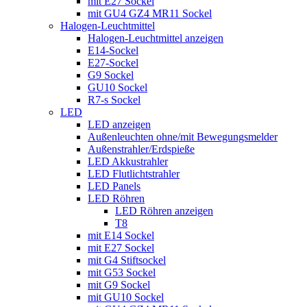
mit E27 Sockel
mit GU4 GZ4 MR11 Sockel
Halogen-Leuchtmittel
Halogen-Leuchtmittel anzeigen
E14-Sockel
E27-Sockel
G9 Sockel
GU10 Sockel
R7-s Sockel
LED
LED anzeigen
Außenleuchten ohne/mit Bewegungsmelder
Außenstrahler/Erdspieße
LED Akkustrahler
LED Flutlichtstrahler
LED Panels
LED Röhren
LED Röhren anzeigen
T8
mit E14 Sockel
mit E27 Sockel
mit G4 Stiftsockel
mit G53 Sockel
mit G9 Sockel
mit GU10 Sockel