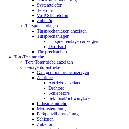
Systemtelefon
Telefone
VoIP SIP Telefon
Zubehör
Türsprechanlagen
Türsprechanlagen anzeigen
Türsprechanlagen
Türsprechanlagen anzeigen
DoorBird
Türsprechstellen
Tore/Torantriebe
Tore/Torantriebe anzeigen
Garagentorantriebe
Garagentorantriebe anzeigen
Antriebe
Antriebe anzeigen
Drehtore
Schiebetore
Sektional/Schwingtore
Industrieantriebe
Motorsteuerung
Parkplatzüberwachung
Schienen
Zubehör