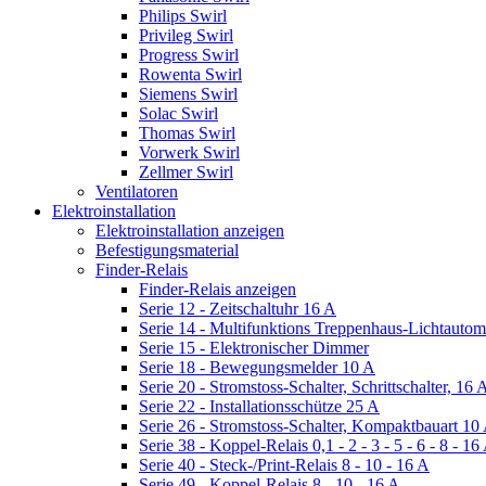
Philips Swirl
Privileg Swirl
Progress Swirl
Rowenta Swirl
Siemens Swirl
Solac Swirl
Thomas Swirl
Vorwerk Swirl
Zellmer Swirl
Ventilatoren
Elektroinstallation
Elektroinstallation anzeigen
Befestigungsmaterial
Finder-Relais
Finder-Relais anzeigen
Serie 12 - Zeitschaltuhr 16 A
Serie 14 - Multifunktions Treppenhaus-Lichtautom
Serie 15 - Elektronischer Dimmer
Serie 18 - Bewegungsmelder 10 A
Serie 20 - Stromstoss-Schalter, Schrittschalter, 16 
Serie 22 - Installationsschütze 25 A
Serie 26 - Stromstoss-Schalter, Kompaktbauart 10
Serie 38 - Koppel-Relais 0,1 - 2 - 3 - 5 - 6 - 8 - 16
Serie 40 - Steck-/Print-Relais 8 - 10 - 16 A
Serie 49 - Koppel-Relais 8 - 10 - 16 A