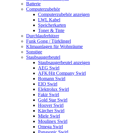
Batterie
Computerzubehör
Computerzubehör anzeigen
LWL Kabel
Speicherkarten
Toner & Tinte
Durchlauferhitzer
Funk Gong / Türklingel
Klimaanlagen für Wohnräume
Sonstige
Staubsaugerbeutel
Staubsaugerbeutel anzeigen
AEG Swirl
AFK/Hit Company Swirl
Bomann Swirl
EIO Swirl
Elektrolux Swirl
Fakir Swirl
Gold Star Swirl
Hoover Swirl
Kärcher Swirl
Miele Swirl
Moulinex Swirl
Omega Swirl
Panasonic Swirl