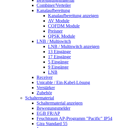
Befestigungsmaterial
Combiner/Verteiler
Kanalaufbereitung
Kanalaufbereitung anzeigen
AV Module
COFDM Module
Preisner
QPSK Module
LNB / Multiswitch
LNB / Multiswitch anzeigen
13 Eingänge
17 Eingänge
5 Eingänge
9 Eingänge
LNB
Receiver
Unicable / Ein-Kabel-Lösung
Verstärker
Zubehör
Schaltermaterial
Schaltermaterial anzeigen
Bewegungsmelder
EGB FR/AP
Feuchtraum AP-Programm "Pacific" IP54
Gira Standard 55