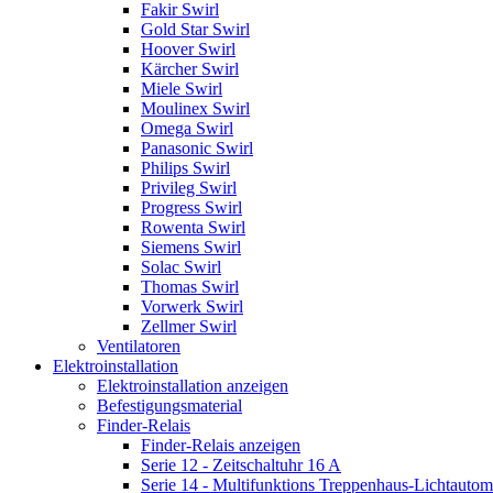
Fakir Swirl
Gold Star Swirl
Hoover Swirl
Kärcher Swirl
Miele Swirl
Moulinex Swirl
Omega Swirl
Panasonic Swirl
Philips Swirl
Privileg Swirl
Progress Swirl
Rowenta Swirl
Siemens Swirl
Solac Swirl
Thomas Swirl
Vorwerk Swirl
Zellmer Swirl
Ventilatoren
Elektroinstallation
Elektroinstallation anzeigen
Befestigungsmaterial
Finder-Relais
Finder-Relais anzeigen
Serie 12 - Zeitschaltuhr 16 A
Serie 14 - Multifunktions Treppenhaus-Lichtautom