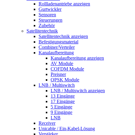
Rollladenantriebe anzeigen
Gurtwickler
Sensoren
Steuerungen
Zubehör
Satellitentechnik
Satellitentechnik anzeigen
Befestigungsmaterial
Combiner/Verteiler
Kanalaufbereitung
Kanalaufbereitung anzeigen
AV Module
COFDM Module
Preisner
QPSK Module
LNB / Multiswitch
LNB / Multiswitch anzeigen
13 Eingänge
17 Eingänge
5 Eingänge
9 Eingänge
LNB
Receiver
Unicable / Ein-Kabel-Lösung
Verstärker