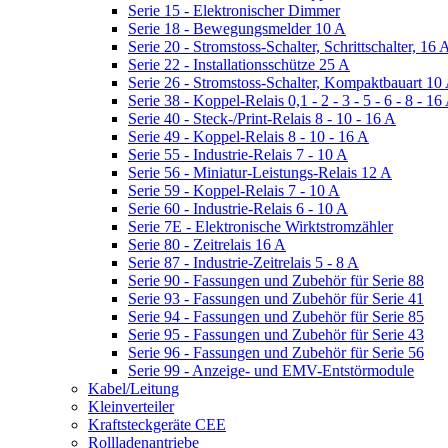
Serie 15 - Elektronischer Dimmer
Serie 18 - Bewegungsmelder 10 A
Serie 20 - Stromstoss-Schalter, Schrittschalter, 16 
Serie 22 - Installationsschütze 25 A
Serie 26 - Stromstoss-Schalter, Kompaktbauart 10
Serie 38 - Koppel-Relais 0,1 - 2 - 3 - 5 - 6 - 8 - 16
Serie 40 - Steck-/Print-Relais 8 - 10 - 16 A
Serie 49 - Koppel-Relais 8 - 10 - 16 A
Serie 55 - Industrie-Relais 7 - 10 A
Serie 56 - Miniatur-Leistungs-Relais 12 A
Serie 59 - Koppel-Relais 7 - 10 A
Serie 60 - Industrie-Relais 6 - 10 A
Serie 7E - Elektronische Wirktstromzähler
Serie 80 - Zeitrelais 16 A
Serie 87 - Industrie-Zeitrelais 5 - 8 A
Serie 90 - Fassungen und Zubehör für Serie 88
Serie 93 - Fassungen und Zubehör für Serie 41
Serie 94 - Fassungen und Zubehör für Serie 85
Serie 95 - Fassungen und Zubehör für Serie 43
Serie 96 - Fassungen und Zubehör für Serie 56
Serie 99 - Anzeige- und EMV-Entstörmodule
Kabel/Leitung
Kleinverteiler
Kraftsteckgeräte CEE
Rollladenantriebe