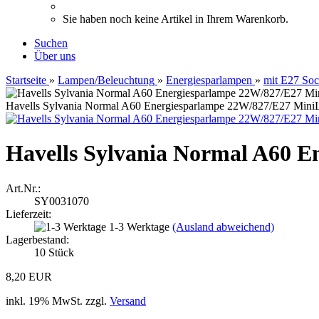
Sie haben noch keine Artikel in Ihrem Warenkorb.
Suchen
Über uns
Startseite
»
Lampen/Beleuchtung
»
Energiesparlampen
»
mit E27 Soc
Havells Sylvania Normal A60 Energiesparlampe 22W/827/E27 Mini
Havells Sylvania Normal A60 
Art.Nr.:
SY0031070
Lieferzeit:
1-3 Werktage
(Ausland abweichend)
Lagerbestand:
10
Stück
8,20 EUR
inkl. 19% MwSt. zzgl.
Versand