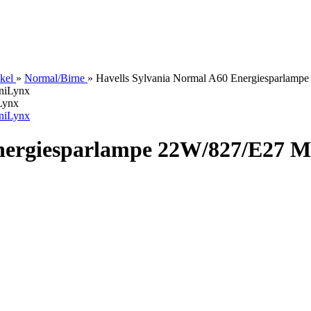
kel
»
Normal/Birne
»
Havells Sylvania Normal A60 Energiesparlamp
Lynx
Energiesparlampe 22W/827/E27 M