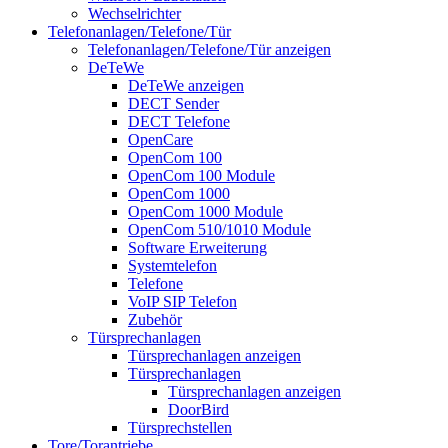
Wechselrichter
Telefonanlagen/Telefone/Tür
Telefonanlagen/Telefone/Tür anzeigen
DeTeWe
DeTeWe anzeigen
DECT Sender
DECT Telefone
OpenCare
OpenCom 100
OpenCom 100 Module
OpenCom 1000
OpenCom 1000 Module
OpenCom 510/1010 Module
Software Erweiterung
Systemtelefon
Telefone
VoIP SIP Telefon
Zubehör
Türsprechanlagen
Türsprechanlagen anzeigen
Türsprechanlagen
Türsprechanlagen anzeigen
DoorBird
Türsprechstellen
Tore/Torantriebe