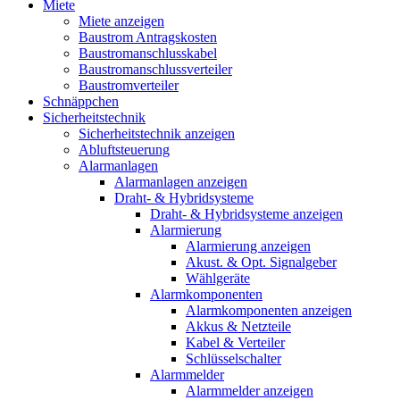
Miete
Miete anzeigen
Baustrom Antragskosten
Baustromanschlusskabel
Baustromanschlussverteiler
Baustromverteiler
Schnäppchen
Sicherheitstechnik
Sicherheitstechnik anzeigen
Abluftsteuerung
Alarmanlagen
Alarmanlagen anzeigen
Draht- & Hybridsysteme
Draht- & Hybridsysteme anzeigen
Alarmierung
Alarmierung anzeigen
Akust. & Opt. Signalgeber
Wählgeräte
Alarmkomponenten
Alarmkomponenten anzeigen
Akkus & Netzteile
Kabel & Verteiler
Schlüsselschalter
Alarmmelder
Alarmmelder anzeigen