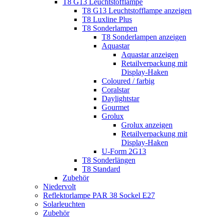
T8 G13 Leuchtstofflampe
T8 G13 Leuchtstofflampe anzeigen
T8 Luxline Plus
T8 Sonderlampen
T8 Sonderlampen anzeigen
Aquastar
Aquastar anzeigen
Retailverpackung mit
Display-Haken
Coloured / farbig
Coralstar
Daylightstar
Gourmet
Grolux
Grolux anzeigen
Retailverpackung mit
Display-Haken
U-Form 2G13
T8 Sonderlängen
T8 Standard
Zubehör
Niedervolt
Reflektorlampe PAR 38 Sockel E27
Solarleuchten
Zubehör