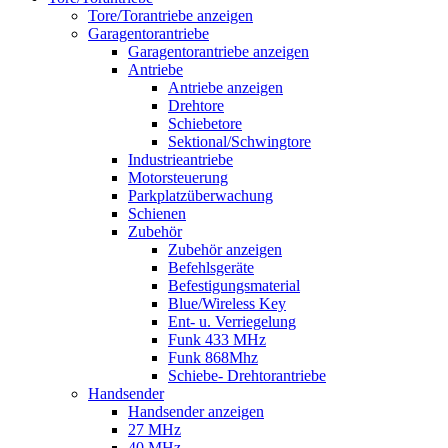
Tore/Torantriebe anzeigen
Garagentorantriebe
Garagentorantriebe anzeigen
Antriebe
Antriebe anzeigen
Drehtore
Schiebetore
Sektional/Schwingtore
Industrieantriebe
Motorsteuerung
Parkplatzüberwachung
Schienen
Zubehör
Zubehör anzeigen
Befehlsgeräte
Befestigungsmaterial
Blue/Wireless Key
Ent- u. Verriegelung
Funk 433 MHz
Funk 868Mhz
Schiebe- Drehtorantriebe
Handsender
Handsender anzeigen
27 MHz
40 MHz