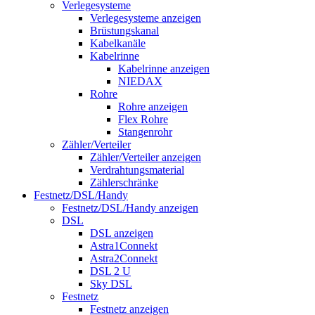
Verlegesysteme
Verlegesysteme anzeigen
Brüstungskanal
Kabelkanäle
Kabelrinne
Kabelrinne anzeigen
NIEDAX
Rohre
Rohre anzeigen
Flex Rohre
Stangenrohr
Zähler/Verteiler
Zähler/Verteiler anzeigen
Verdrahtungsmaterial
Zählerschränke
Festnetz/DSL/Handy
Festnetz/DSL/Handy anzeigen
DSL
DSL anzeigen
Astra1Connekt
Astra2Connekt
DSL 2 U
Sky DSL
Festnetz
Festnetz anzeigen