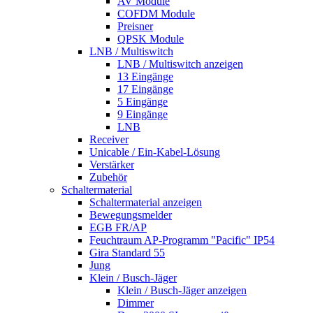
AV Module
COFDM Module
Preisner
QPSK Module
LNB / Multiswitch
LNB / Multiswitch anzeigen
13 Eingänge
17 Eingänge
5 Eingänge
9 Eingänge
LNB
Receiver
Unicable / Ein-Kabel-Lösung
Verstärker
Zubehör
Schaltermaterial
Schaltermaterial anzeigen
Bewegungsmelder
EGB FR/AP
Feuchtraum AP-Programm "Pacific" IP54
Gira Standard 55
Jung
Klein / Busch-Jäger
Klein / Busch-Jäger anzeigen
Dimmer