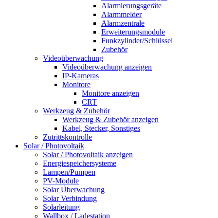
Alarmierungsgeräte
Alarmmelder
Alarmzentrale
Erweiterungsmodule
Funkzylinder/Schlüssel
Zubehör
Videoüberwachung
Videoüberwachung anzeigen
IP-Kameras
Monitore
Monitore anzeigen
CRT
Werkzeug & Zubehör
Werkzeug & Zubehör anzeigen
Kabel, Stecker, Sonstiges
Zutrittskontrolle
Solar / Photovoltaik
Solar / Photovoltaik anzeigen
Energiespeichersysteme
Lampen/Pumpen
PV-Module
Solar Überwachung
Solar Verbindung
Solarleitung
Wallbox / Ladestation