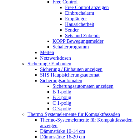
Free Control
Free Control anzeigen
Einbruchalarm
Empfänger
Haussicherheit
Sender
Sets und Zubehör
KOPP Bewegungsmelder
Schalterprogramm
Merten
Netzwerkdosen
Sicherung / Einbauten
Sicherung / Einbauten anzeigen
SHS Hauptsicherungsautomat
Sicherungsautomaten
Sicherungsautomaten anzeigen
B 1-polig
B 3-polig
C 1-polig
C 3-polig
Thermo-Systemelemente für Kompaktfassaden
Thermo-Systemelemente für Kompaktfassaden
anzeigen
Dämmstärke 10-14 cm
Dämmstärke 16-20 cm