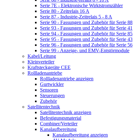
Serie 7E - Elektronische Wirktstromzähler
Serie 80 - Zeitrelais 16 A
Serie 87 - Industrie-Zeitrelais 5 - 8 A
Serie 90 - Fassungen und Zubehör für Serie 88
Serie 93 - Fassungen und Zubehör für Serie 41
Serie 94 - Fassungen und Zubehör für Serie 85
Serie 95 - Fassungen und Zubehör für Serie 43
Serie 96 - Fassungen und Zubehör für Serie 56
Serie 99 - Anzeige- und EMV-Entstörmodule
Kabel/Leitung
Kleinverteiler
Kraftsteckgeräte CEE
Rollladenantriebe
Rollladenantriebe anzeigen
Gurtwickler
Sensoren
Steuerungen
Zubehör
Satellitentechnik
Satellitentechnik anzeigen
Befestigungsmaterial
Combiner/Verteiler
Kanalaufbereitung
Kanalaufbereitung anzeigen