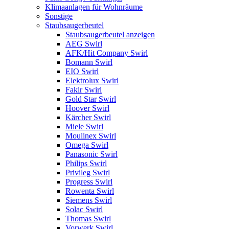
Klimaanlagen für Wohnräume
Sonstige
Staubsaugerbeutel
Staubsaugerbeutel anzeigen
AEG Swirl
AFK/Hit Company Swirl
Bomann Swirl
EIO Swirl
Elektrolux Swirl
Fakir Swirl
Gold Star Swirl
Hoover Swirl
Kärcher Swirl
Miele Swirl
Moulinex Swirl
Omega Swirl
Panasonic Swirl
Philips Swirl
Privileg Swirl
Progress Swirl
Rowenta Swirl
Siemens Swirl
Solac Swirl
Thomas Swirl
Vorwerk Swirl