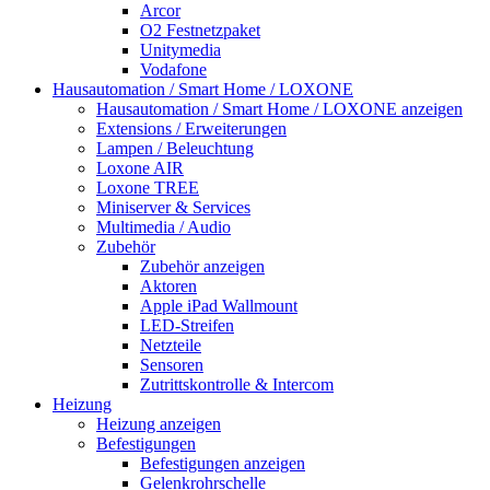
Arcor
O2 Festnetzpaket
Unitymedia
Vodafone
Hausautomation / Smart Home / LOXONE
Hausautomation / Smart Home / LOXONE anzeigen
Extensions / Erweiterungen
Lampen / Beleuchtung
Loxone AIR
Loxone TREE
Miniserver & Services
Multimedia / Audio
Zubehör
Zubehör anzeigen
Aktoren
Apple iPad Wallmount
LED-Streifen
Netzteile
Sensoren
Zutrittskontrolle & Intercom
Heizung
Heizung anzeigen
Befestigungen
Befestigungen anzeigen
Gelenkrohrschelle