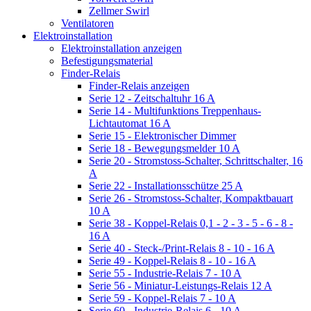
Zellmer Swirl
Ventilatoren
Elektroinstallation
Elektroinstallation anzeigen
Befestigungsmaterial
Finder-Relais
Finder-Relais anzeigen
Serie 12 - Zeitschaltuhr 16 A
Serie 14 - Multifunktions Treppenhaus-
Lichtautomat 16 A
Serie 15 - Elektronischer Dimmer
Serie 18 - Bewegungsmelder 10 A
Serie 20 - Stromstoss-Schalter, Schrittschalter, 16
A
Serie 22 - Installationsschütze 25 A
Serie 26 - Stromstoss-Schalter, Kompaktbauart
10 A
Serie 38 - Koppel-Relais 0,1 - 2 - 3 - 5 - 6 - 8 -
16 A
Serie 40 - Steck-/Print-Relais 8 - 10 - 16 A
Serie 49 - Koppel-Relais 8 - 10 - 16 A
Serie 55 - Industrie-Relais 7 - 10 A
Serie 56 - Miniatur-Leistungs-Relais 12 A
Serie 59 - Koppel-Relais 7 - 10 A
Serie 60 - Industrie-Relais 6 - 10 A