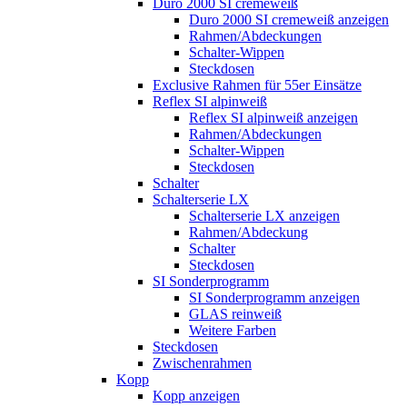
Duro 2000 SI cremeweiß
Duro 2000 SI cremeweiß anzeigen
Rahmen/Abdeckungen
Schalter-Wippen
Steckdosen
Exclusive Rahmen für 55er Einsätze
Reflex SI alpinweiß
Reflex SI alpinweiß anzeigen
Rahmen/Abdeckungen
Schalter-Wippen
Steckdosen
Schalter
Schalterserie LX
Schalterserie LX anzeigen
Rahmen/Abdeckung
Schalter
Steckdosen
SI Sonderprogramm
SI Sonderprogramm anzeigen
GLAS reinweiß
Weitere Farben
Steckdosen
Zwischenrahmen
Kopp
Kopp anzeigen