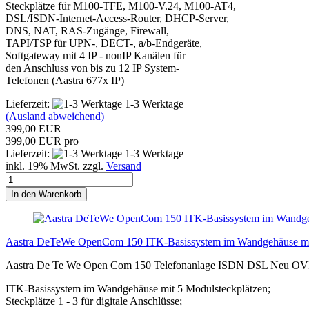
Steckplätze für M100-TFE, M100-V.24, M100-AT4,
DSL/ISDN-Internet-Access-Router, DHCP-Server,
DNS, NAT, RAS-Zugänge, Firewall,
TAPI/TSP für UPN-, DECT-, a/b-Endgeräte,
Softgateway mit 4 IP - nonIP Kanälen für
den Anschluss von bis zu 12 IP System-
Telefonen (Aastra 677x IP)
Lieferzeit:
1-3 Werktage
(Ausland abweichend)
399,00 EUR
399,00 EUR pro
Lieferzeit:
1-3 Werktage
inkl. 19% MwSt. zzgl.
Versand
In den Warenkorb
Aastra DeTeWe OpenCom 150 ITK-Basissystem im Wandgehäuse mit
Aastra De Te We Open Com 150 Telefonanlage ISDN DSL Neu O
ITK-Basissystem im Wandgehäuse mit 5 Modulsteckplätzen;
Steckplätze 1 - 3 für digitale Anschlüsse;