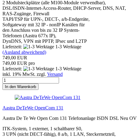
2 Modulsteckplätze (alle M100-Module verwendbar),
DSL/ISDN-Internet-Access-Router, DHCP-Server, DNS, NAT,
RAS-Zugänge, Firewall
TAPI/TSP für UPN-, DECT-, a/b-Endgeräte,
Softgateway mit 32 IP - nonIP Kanälen für
den Anschluss von bis zu 32 IP System-
Telefonen (Aastra 677x IP),
DynDNS, VPN mit PPTP, IPsec und L2TP
Lieferzeit:
1-3 Werktage
(Ausland abweichend)
749,00 EUR
749,00 EUR pro
Lieferzeit:
1-3 Werktage
inkl. 19% MwSt. zzgl.
Versand
In den Warenkorb
Aastra DeTeWe OpenCom 131
Aastra De Te We Open Com 131 Telefonanlage ISDN DSL Neu O
ITK-System, 1 externer, 1 schaltbarer S0,
3 UPN (nicht DECT-fähig), 8 a/b, 1 LAN, Steckernetzteil,