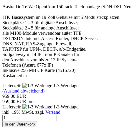
Aastra De Te We OpenCom 150 rack Telefonanlage ISDN DSL Ne
ITK-Basissystem im 19 Zoll Gehäuse mit 5 Modulsteckplätzen;
Steckplätze 1 - 3 für digitale Anschlüsse;
Steckplätze 2 - 5 für analoge Anschlüsse;
alle M100-Module verwendbar außer TFE
DSL/ISDN-Internet-Access-Router, DHCP-Server,
DNS, NAT, RAS-Zugänge, Firewall,
TAPI/TSP für UPN-, DECT-, a/b-Endgeräte,
Softgateway mit 4 IP - nonIP Kanälen für
den Anschluss von bis zu 12 IP System-
Telefonen (Aastra 677x IP)
Inklusive 256 MB CF Karte (4516720)
Kaskadierbar
Lieferzeit:
1-3 Werktage
(Ausland abweichend)
959,00 EUR
959,00 EUR pro
Lieferzeit:
1-3 Werktage
inkl. 19% MwSt. zzgl.
Versand
In den Warenkorb