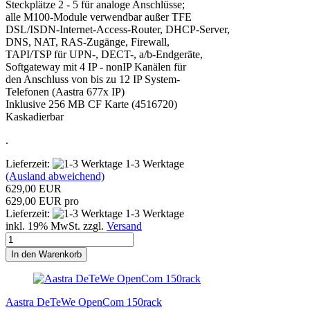
Steckplätze 2 - 5 für analoge Anschlüsse;
alle M100-Module verwendbar außer TFE
DSL/ISDN-Internet-Access-Router, DHCP-Server,
DNS, NAT, RAS-Zugänge, Firewall,
TAPI/TSP für UPN-, DECT-, a/b-Endgeräte,
Softgateway mit 4 IP - nonIP Kanälen für
den Anschluss von bis zu 12 IP System-
Telefonen (Aastra 677x IP)
Inklusive 256 MB CF Karte (4516720)
Kaskadierbar
.
Lieferzeit:
1-3 Werktage
(Ausland abweichend)
629,00 EUR
629,00 EUR pro
Lieferzeit:
1-3 Werktage
inkl. 19% MwSt. zzgl.
Versand
In den Warenkorb
Aastra DeTeWe OpenCom 150rack