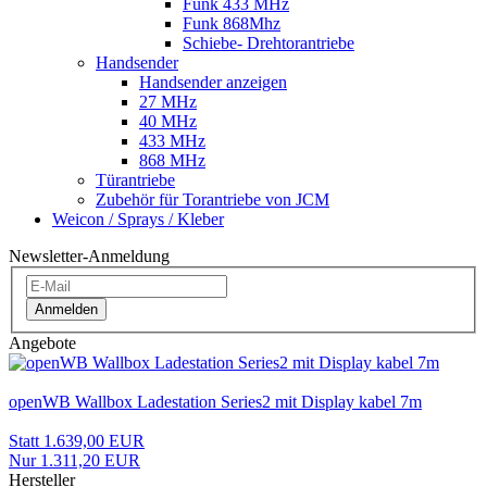
Funk 433 MHz
Funk 868Mhz
Schiebe- Drehtorantriebe
Handsender
Handsender anzeigen
27 MHz
40 MHz
433 MHz
868 MHz
Türantriebe
Zubehör für Torantriebe von JCM
Weicon / Sprays / Kleber
Newsletter-Anmeldung
Anmelden
Angebote
openWB Wallbox Ladestation Series2 mit Display kabel 7m
Statt 1.639,00 EUR
Nur 1.311,20 EUR
Hersteller