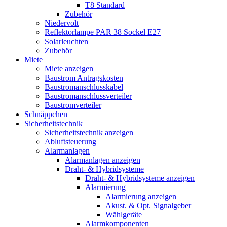
T8 Standard
Zubehör
Niedervolt
Reflektorlampe PAR 38 Sockel E27
Solarleuchten
Zubehör
Miete
Miete anzeigen
Baustrom Antragskosten
Baustromanschlusskabel
Baustromanschlussverteiler
Baustromverteiler
Schnäppchen
Sicherheitstechnik
Sicherheitstechnik anzeigen
Abluftsteuerung
Alarmanlagen
Alarmanlagen anzeigen
Draht- & Hybridsysteme
Draht- & Hybridsysteme anzeigen
Alarmierung
Alarmierung anzeigen
Akust. & Opt. Signalgeber
Wählgeräte
Alarmkomponenten