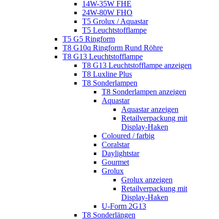
14W-35W FHE
24W-80W FHO
T5 Grolux / Aquastar
T5 Leuchtstofflampe
T5 G5 Ringform
T8 G10q Ringform Rund Röhre
T8 G13 Leuchtstofflampe
T8 G13 Leuchtstofflampe anzeigen
T8 Luxline Plus
T8 Sonderlampen
T8 Sonderlampen anzeigen
Aquastar
Aquastar anzeigen
Retailverpackung mit
Display-Haken
Coloured / farbig
Coralstar
Daylightstar
Gourmet
Grolux
Grolux anzeigen
Retailverpackung mit
Display-Haken
U-Form 2G13
T8 Sonderlängen