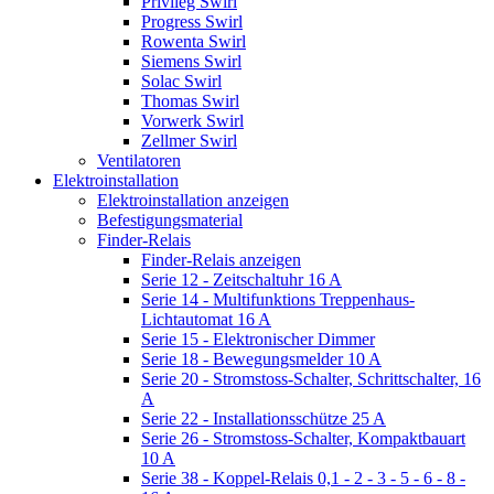
Privileg Swirl
Progress Swirl
Rowenta Swirl
Siemens Swirl
Solac Swirl
Thomas Swirl
Vorwerk Swirl
Zellmer Swirl
Ventilatoren
Elektroinstallation
Elektroinstallation anzeigen
Befestigungsmaterial
Finder-Relais
Finder-Relais anzeigen
Serie 12 - Zeitschaltuhr 16 A
Serie 14 - Multifunktions Treppenhaus-
Lichtautomat 16 A
Serie 15 - Elektronischer Dimmer
Serie 18 - Bewegungsmelder 10 A
Serie 20 - Stromstoss-Schalter, Schrittschalter, 16
A
Serie 22 - Installationsschütze 25 A
Serie 26 - Stromstoss-Schalter, Kompaktbauart
10 A
Serie 38 - Koppel-Relais 0,1 - 2 - 3 - 5 - 6 - 8 -