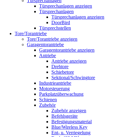
Türsprechanlagen
Türsprechanlagen anzeigen
Türsprechanlagen
Türsprechanlagen anzeigen
DoorBird
Türsprechstellen
Tore/Torantriebe
Tore/Torantriebe anzeigen
Garagentorantriebe
Garagentorantriebe anzeigen
Antriebe
Antriebe anzeigen
Drehtore
Schiebetore
Sektional/Schwingtore
Industrieantriebe
Motorsteuerung
Parkplatzüberwachung
Schienen
Zubehör
Zubehör anzeigen
Befehlsgeräte
Befestigungsmaterial
Blue/Wireless Key
Ent- u. Verriegelung