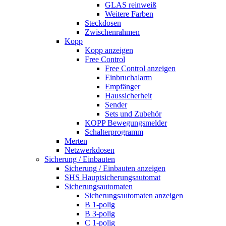
GLAS reinweiß
Weitere Farben
Steckdosen
Zwischenrahmen
Kopp
Kopp anzeigen
Free Control
Free Control anzeigen
Einbruchalarm
Empfänger
Haussicherheit
Sender
Sets und Zubehör
KOPP Bewegungsmelder
Schalterprogramm
Merten
Netzwerkdosen
Sicherung / Einbauten
Sicherung / Einbauten anzeigen
SHS Hauptsicherungsautomat
Sicherungsautomaten
Sicherungsautomaten anzeigen
B 1-polig
B 3-polig
C 1-polig