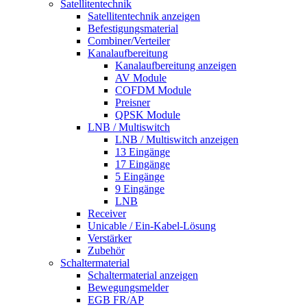
Satellitentechnik
Satellitentechnik anzeigen
Befestigungsmaterial
Combiner/Verteiler
Kanalaufbereitung
Kanalaufbereitung anzeigen
AV Module
COFDM Module
Preisner
QPSK Module
LNB / Multiswitch
LNB / Multiswitch anzeigen
13 Eingänge
17 Eingänge
5 Eingänge
9 Eingänge
LNB
Receiver
Unicable / Ein-Kabel-Lösung
Verstärker
Zubehör
Schaltermaterial
Schaltermaterial anzeigen
Bewegungsmelder
EGB FR/AP