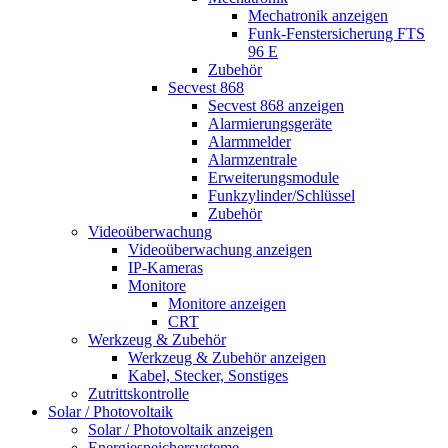
Mechatronik anzeigen
Funk-Fenstersicherung FTS
96 E
Zubehör
Secvest 868
Secvest 868 anzeigen
Alarmierungsgeräte
Alarmmelder
Alarmzentrale
Erweiterungsmodule
Funkzylinder/Schlüssel
Zubehör
Videoüberwachung
Videoüberwachung anzeigen
IP-Kameras
Monitore
Monitore anzeigen
CRT
Werkzeug & Zubehör
Werkzeug & Zubehör anzeigen
Kabel, Stecker, Sonstiges
Zutrittskontrolle
Solar / Photovoltaik
Solar / Photovoltaik anzeigen
Energiespeichersysteme