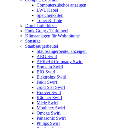
Computerzubehör anzeigen
LWL Kabel
Speicherkarten
Toner & Tinte
Durchlauferhitzer
Funk Gong / Türklingel
Klimaanlagen für Wohnräume
Sonstige
Staubsaugerbeutel
Staubsaugerbeutel anzeigen
AEG Swirl
AFK/Hit Company Swirl
Bomann Swirl
EIO Swirl
Elektrolux Swirl
Fakir Swirl
Gold Star Swirl
Hoover Swirl
Kärcher Swirl
Miele Swirl
Moulinex Swirl
Omega Swirl
Panasonic Swirl
Philips Swirl