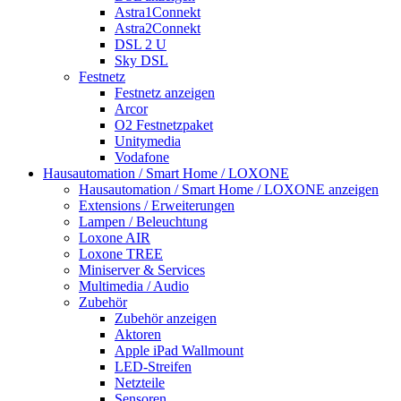
Astra1Connekt
Astra2Connekt
DSL 2 U
Sky DSL
Festnetz
Festnetz anzeigen
Arcor
O2 Festnetzpaket
Unitymedia
Vodafone
Hausautomation / Smart Home / LOXONE
Hausautomation / Smart Home / LOXONE anzeigen
Extensions / Erweiterungen
Lampen / Beleuchtung
Loxone AIR
Loxone TREE
Miniserver & Services
Multimedia / Audio
Zubehör
Zubehör anzeigen
Aktoren
Apple iPad Wallmount
LED-Streifen
Netzteile
Sensoren