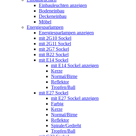
Einbauleuchten anzeigen
Bodeneinbau
Deckeneinbau
Möbel
Energiesparlampen
Energiesparlampen anzeigen
mit 2G10 Sockel
mit 2G11 Sockel
mit 2G7 Sockel
mit B22 Sockel
mit E14 Sockel
mit E14 Sockel anzeigen
Kerze
Normal/Birne
Reflektor
Tropfen/Ball
mit E27 Sockel
mit E27 Sockel anzeigen
Farbig
Kerze
Normal/Birne
Reflektor
Spirale/Gedreht
Tropfen/Ball