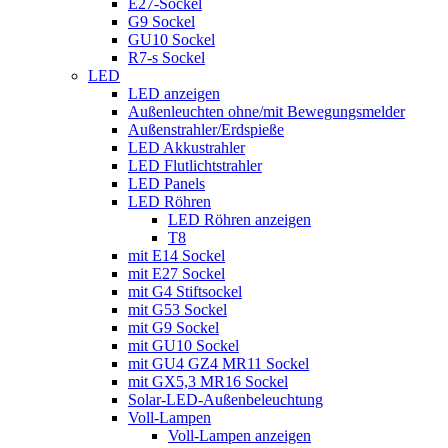
E27-Sockel
G9 Sockel
GU10 Sockel
R7-s Sockel
LED
LED anzeigen
Außenleuchten ohne/mit Bewegungsmelder
Außenstrahler/Erdspieße
LED Akkustrahler
LED Flutlichtstrahler
LED Panels
LED Röhren
LED Röhren anzeigen
T8
mit E14 Sockel
mit E27 Sockel
mit G4 Stiftsockel
mit G53 Sockel
mit G9 Sockel
mit GU10 Sockel
mit GU4 GZ4 MR11 Sockel
mit GX5,3 MR16 Sockel
Solar-LED-Außenbeleuchtung
Voll-Lampen
Voll-Lampen anzeigen