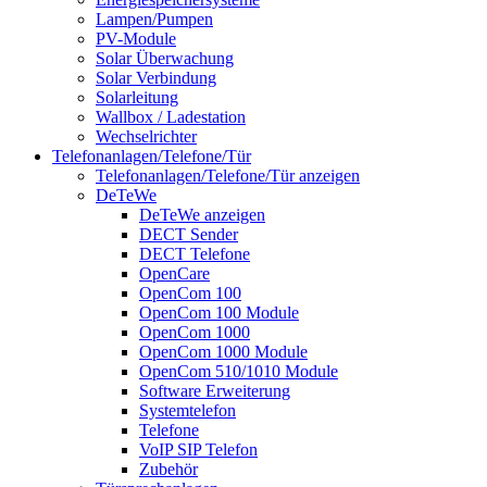
Lampen/Pumpen
PV-Module
Solar Überwachung
Solar Verbindung
Solarleitung
Wallbox / Ladestation
Wechselrichter
Telefonanlagen/Telefone/Tür
Telefonanlagen/Telefone/Tür anzeigen
DeTeWe
DeTeWe anzeigen
DECT Sender
DECT Telefone
OpenCare
OpenCom 100
OpenCom 100 Module
OpenCom 1000
OpenCom 1000 Module
OpenCom 510/1010 Module
Software Erweiterung
Systemtelefon
Telefone
VoIP SIP Telefon
Zubehör