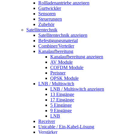
Rollladenantriebe anzeigen
Gurtwickler
Sensoren
Steuerungen
Zubehör
Satellitentechnik
Satellitentechnik anzeigen
Befestigungsmaterial
Combiner/Verteiler
Kanalaufbereitung
Kanalaufbereitung anzeigen
AV Module
COFDM Module
Preisner
QPSK Module
LNB / Multiswitch
LNB / Multiswitch anzeigen
13 Eingänge
17 Eingänge
5 Eingänge
9 Eingänge
LNB
Receiver
Unicable / Ein-Kabel-Lösung
Verstärker