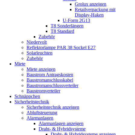
Grolux anzeigen
Retailverpackung mit
Display-Haken
U-Form 2G13
T8 Sonderlängen
T8 Standard
Zubehör
Niedervolt
Reflektorlampe PAR 38 Sockel E27
Solarleuchten
Zubehör
Miete
Miete anzeigen
Baustrom Antragskosten
Baustromanschlusskabel
Baustromanschlussverteiler
Baustromverteiler
Schnäppchen
Sicherheitstechnik
Sicherheitstechnik anzeigen
Abluftsteuerung
Alarmanlagen
Alarmanlagen anzeigen
Draht- & Hybridsysteme
Draht- & Hybridsysteme anzeigen