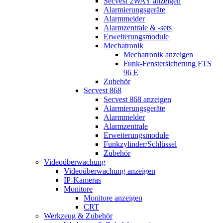
Secvest 2WAY anzeigen
Alarmierungsgeräte
Alarmmelder
Alarmzentrale & -sets
Erweiterungsmodule
Mechatronik
Mechatronik anzeigen
Funk-Fenstersicherung FTS
96 E
Zubehör
Secvest 868
Secvest 868 anzeigen
Alarmierungsgeräte
Alarmmelder
Alarmzentrale
Erweiterungsmodule
Funkzylinder/Schlüssel
Zubehör
Videoüberwachung
Videoüberwachung anzeigen
IP-Kameras
Monitore
Monitore anzeigen
CRT
Werkzeug & Zubehör