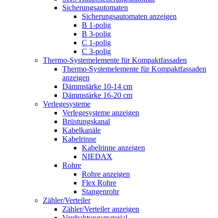
Sicherungsautomaten
Sicherungsautomaten anzeigen
B 1-polig
B 3-polig
C 1-polig
C 3-polig
Thermo-Systemelemente für Kompaktfassaden
Thermo-Systemelemente für Kompaktfassaden
anzeigen
Dämmstärke 10-14 cm
Dämmstärke 16-20 cm
Verlegesysteme
Verlegesysteme anzeigen
Brüstungskanal
Kabelkanäle
Kabelrinne
Kabelrinne anzeigen
NIEDAX
Rohre
Rohre anzeigen
Flex Rohre
Stangenrohr
Zähler/Verteiler
Zähler/Verteiler anzeigen
Verdrahtungsmaterial