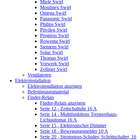
Miele Swirl
Moulinex Swirl
Omega Swirl
Panasonic Swirl
Philips Swirl
Privileg Swirl
Progress Swirl
Rowenta Swirl
Siemens Swirl
Solac Swirl
Thomas Swirl
Vorwerk Swirl
Zellmer Swirl
Ventilatoren
Elektroinstallation
Elektroinstallation anzeigen
Befestigungsmaterial
Finder-Relais
Finder-Relais anzeigen
Serie 12 - Zeitschaltuhr 16 A
Serie 14 - Multifunktions Treppenhaus-
Lichtautomat 16 A
Serie 15 - Elektronischer Dimmer
Serie 18 - Bewegungsmelder 10 A
Serie 20 - Stromstoss-Schalter, Schrittschalter, 16