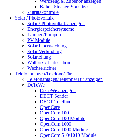
Werkzeug & Zubehör anzeigen
Kabel, Stecker, Sonstiges
Zutrittskontrolle
Solar / Photovoltaik
Solar / Photovoltaik anzeigen
Energiespeichersysteme
Lampen/Pumpen
PV-Module
Solar Überwachung
Solar Verbindung
Solarleitung
Wallbox / Ladestation
Wechselrichter
Telefonanlagen/Telefone/Tür
Telefonanlagen/Telefone/Tür anzeigen
DeTeWe
DeTeWe anzeigen
DECT Sender
DECT Telefone
OpenCare
OpenCom 100
OpenCom 100 Module
OpenCom 1000
OpenCom 1000 Module
OpenCom 510/1010 Module