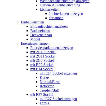
Weihnachtsbeleuchtung anzeigen
Garten- Außenbeleuchtung
Lichterketten
Lichterketten anzeigen
für außen
Einbauleuchten
Einbauleuchten anzeigen
Bodeneinbau
Deckeneinbau
Möbel
Energiesparlampen
Energiesparlampen anzeigen
mit 2G10 Sockel
mit 2G11 Sockel
mit 2G7 Sockel
mit B22 Sockel
mit E14 Sockel
mit E14 Sockel anzeigen
Kerze
Normal/Birne
Reflektor
Tropfen/Ball
mit E27 Sockel
mit E27 Sockel anzeigen
Farbig