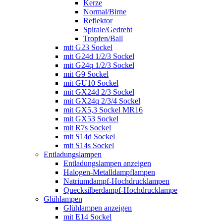
Kerze
Normal/Birne
Reflektor
Spirale/Gedreht
Tropfen/Ball
mit G23 Sockel
mit G24d 1/2/3 Sockel
mit G24q 1/2/3 Sockel
mit G9 Sockel
mit GU10 Sockel
mit GX24d 2/3 Sockel
mit GX24q 2/3/4 Sockel
mit GX5,3 Sockel MR16
mit GX53 Sockel
mit R7s Sockel
mit S14d Sockel
mit S14s Sockel
Entladungslampen
Entladungslampen anzeigen
Halogen-Metalldampflampen
Natriumdampf-Hochdrucklampen
Quecksilberdampf-Hochdrucklampe
Glühlampen
Glühlampen anzeigen
mit E14 Sockel