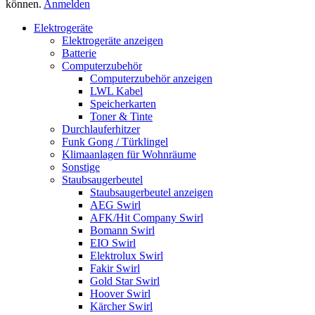
können.
Anmelden
Elektrogeräte
Elektrogeräte anzeigen
Batterie
Computerzubehör
Computerzubehör anzeigen
LWL Kabel
Speicherkarten
Toner & Tinte
Durchlauferhitzer
Funk Gong / Türklingel
Klimaanlagen für Wohnräume
Sonstige
Staubsaugerbeutel
Staubsaugerbeutel anzeigen
AEG Swirl
AFK/Hit Company Swirl
Bomann Swirl
EIO Swirl
Elektrolux Swirl
Fakir Swirl
Gold Star Swirl
Hoover Swirl
Kärcher Swirl