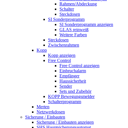
Rahmen/Abdeckung
Schalter
Steckdosen
SI Sonderprogramm
SI Sonderprogramm anzeigen
GLAS reinweiß
Weitere Farben
Steckdosen
Zwischenrahmen
Kopp
Kopp anzeigen
Free Control
Free Control anzeigen
Einbruchalarm
Empfänger
Haussicherheit
Sender
Sets und Zubehör
KOPP Bewegungsmelder
Schalterprogramm
Merten
Netzwerkdosen
Sicherung / Einbauten
Sicherung / Einbauten anzeigen
SHS Hauptsicherungsautomat