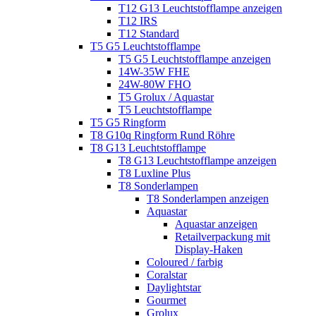
T12 G13 Leuchtstofflampe anzeigen
T12 IRS
T12 Standard
T5 G5 Leuchtstofflampe
T5 G5 Leuchtstofflampe anzeigen
14W-35W FHE
24W-80W FHO
T5 Grolux / Aquastar
T5 Leuchtstofflampe
T5 G5 Ringform
T8 G10q Ringform Rund Röhre
T8 G13 Leuchtstofflampe
T8 G13 Leuchtstofflampe anzeigen
T8 Luxline Plus
T8 Sonderlampen
T8 Sonderlampen anzeigen
Aquastar
Aquastar anzeigen
Retailverpackung mit
Display-Haken
Coloured / farbig
Coralstar
Daylightstar
Gourmet
Grolux