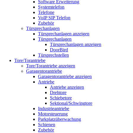
Software Erweiterung
Systemtelefon
Telefone
VoIP SIP Telefon
Zubehör
Türsprechanlagen
Türsprechanlagen anzeigen
Türsprechanlagen
Türsprechanlagen anzeigen
DoorBird
Türsprechstellen
Tore/Torantriebe
Tore/Torantriebe anzeigen
Garagentorantriebe
Garagentorantriebe anzeigen
Antriebe
Antriebe anzeigen
Drehtore
Schiebetore
Sektional/Schwingtore
Industrieantriebe
Motorsteuerung
Parkplatzüberwachung
Schienen
Zubehör