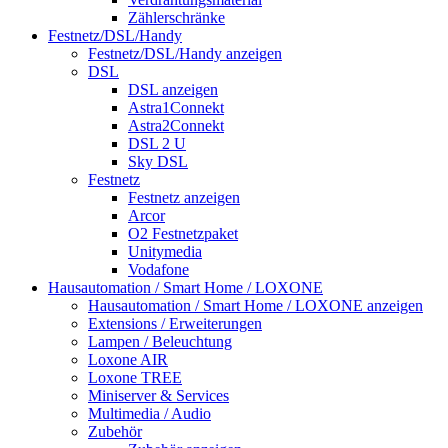
Zählerschränke
Festnetz/DSL/Handy
Festnetz/DSL/Handy anzeigen
DSL
DSL anzeigen
Astra1Connekt
Astra2Connekt
DSL 2 U
Sky DSL
Festnetz
Festnetz anzeigen
Arcor
O2 Festnetzpaket
Unitymedia
Vodafone
Hausautomation / Smart Home / LOXONE
Hausautomation / Smart Home / LOXONE anzeigen
Extensions / Erweiterungen
Lampen / Beleuchtung
Loxone AIR
Loxone TREE
Miniserver & Services
Multimedia / Audio
Zubehör